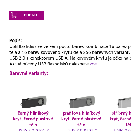
POPTAT
Popis:
USB flashdisk ve velkém počtu barev. Kombinace 16 barev 
těla a 16 barev kovového krytu dělá 256 barevných variant.
USB 2.0 s konektorem USB A. Na kovovém krytu je očko na 
Aktuální ceny USB flashdisků naleznete
zde
.
Barevné varianty:
černý hliníkový
grafitová hliníkový
stříbrný 
kryt, černé plastové
kryt, černé plastové
kryt, čern
tělo
tělo
tě
USB6-2.0-0101-2
USB6-2.0-0301-2
USB6-2.0