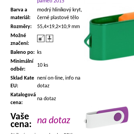
paměti 2015
Barva a
modrý hliníkový kryt,
materiál:
černé plastové tělo
Rozměry:
55,4×19,2×10,9 mm
Možné
značení:
Baleno po:
ks
Minimální
10 ks
odběr:
Sklad Kate
není on-line, info na
EU:
dotaz
Katalogová
na dotaz
cena:
Vaše
na dotaz
cena: