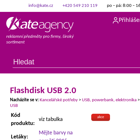
info@kate.cz
+420 549 210 119
po – pá: 8:00 – 1
Přihláše
reklamní předměty pro firmy, široký
sortiment
Flashdisk USB 2.0
Nacházíte se v:
Kancelářské potřeby
>
USB, powerbank, elektronika
USB
Kód
akce
viz tabulka
produktu:
Mějte barvy na
Letáky: