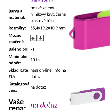
paměti 2015
tmavě zelený
Barva a
hliníkový kryt, černé
materiál:
plastové tělo
Rozměry:
55,4×19,2×10,9 mm
Možné
značení:
Baleno po:
ks
Minimální
10 ks
odběr:
Sklad Kate
není on-line, info na
EU:
dotaz
Katalogová
na dotaz
cena:
Vaše
na dotaz
cena: