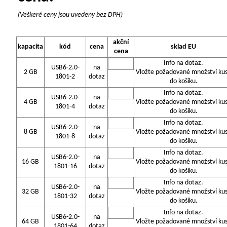
(Veškeré ceny jsou uvedeny bez DPH)
akční
kapacita
kód
cena
sklad EU
cena
Info na dotaz.
USB6-2.0-
na
2 GB
Vložte požadované množství ku
1801-2
dotaz
do košíku.
Info na dotaz.
USB6-2.0-
na
4 GB
Vložte požadované množství ku
1801-4
dotaz
do košíku.
Info na dotaz.
USB6-2.0-
na
8 GB
Vložte požadované množství ku
1801-8
dotaz
do košíku.
Info na dotaz.
USB6-2.0-
na
16 GB
Vložte požadované množství ku
1801-16
dotaz
do košíku.
Info na dotaz.
USB6-2.0-
na
32 GB
Vložte požadované množství ku
1801-32
dotaz
do košíku.
Info na dotaz.
USB6-2.0-
na
64 GB
Vložte požadované množství ku
1801-64
dotaz