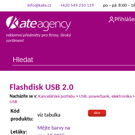
info@kate.cz
+420 549 210 119
po – pá: 8:00 – 1
Přihláše
reklamní předměty pro firmy, široký
sortiment
Flashdisk USB 2.0
Nacházíte se v:
Kancelářské potřeby
>
USB, powerbank, elektronika
USB
Kód
akce
viz tabulka
produktu:
Mějte barvy na
Letáky: