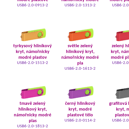
modré plastové
námořnicky modré
modré pla
USB6-2.0-0913-2
USB6-2.0-1313-2
USB6-2.0
tyrkysový hliníkový
světle zelený
zelený h
kryt, námořnicky
hliníkový kryt,
kryt, ná
modré plastov
námořnicky modré
modré pl
USB6-2.0-1513-2
USB6-2.0
pla
USB6-2.0-1613-2
tmavě zelený
černý hliníkový
grafitová 
hliníkový kryt,
kryt, modré
kryt, 
námořnicky modré
plastové tělo
plastov
USB6-2.0-0114-2
USB6-2.0
plas
USB6-2.0-1813-2