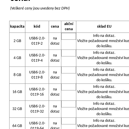
(Veškeré ceny jsou uvedeny bez DPH)
akční
kapacita
kód
cena
sklad EU
cena
Info na dotaz.
USB6-2.0-
na
2 GB
Vložte požadované množství ku
0119-2
dotaz
do košíku.
Info na dotaz.
USB6-2.0-
na
4 GB
Vložte požadované množství ku
0119-4
dotaz
do košíku.
Info na dotaz.
USB6-2.0-
na
8 GB
Vložte požadované množství ku
0119-8
dotaz
do košíku.
Info na dotaz.
USB6-2.0-
na
16 GB
Vložte požadované množství ku
0119-16
dotaz
do košíku.
Info na dotaz.
USB6-2.0-
na
32 GB
Vložte požadované množství ku
0119-32
dotaz
do košíku.
Info na dotaz.
USB6-2.0-
na
64 GB
Vložte požadované množství ku
0119-64
dotaz