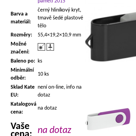
paměti 2015
černý hliníkový kryt,
Barva a
tmavě šedé plastové
materiál:
tělo
Rozměry:
55,4×19,2×10,9 mm
Možné
značení:
Baleno po:
ks
Minimální
10 ks
odběr:
Sklad Kate
není on-line, info na
EU:
dotaz
Katalogová
na dotaz
cena:
Vaše
na dotaz
cena: