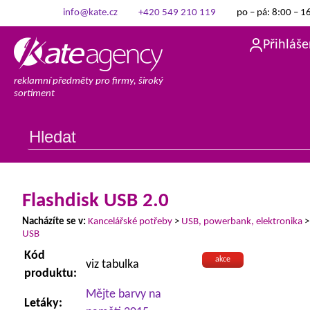
info@kate.cz
+420 549 210 119
po – pá: 8:00 – 1
Přihláše
reklamní předměty pro firmy, široký
sortiment
Flashdisk USB 2.0
Nacházíte se v:
Kancelářské potřeby
>
USB, powerbank, elektronika
USB
Kód
akce
viz tabulka
produktu:
Mějte barvy na
Letáky: