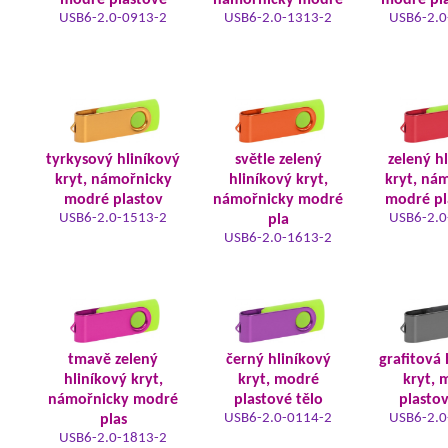
modré plastové
námořnicky modré
modré pla
USB6-2.0-0913-2
USB6-2.0-1313-2
USB6-2.0
tyrkysový hliníkový
světle zelený
zelený h
kryt, námořnicky
hliníkový kryt,
kryt, ná
modré plastov
námořnicky modré
modré pl
USB6-2.0-1513-2
USB6-2.0
pla
USB6-2.0-1613-2
tmavě zelený
černý hliníkový
grafitová 
hliníkový kryt,
kryt, modré
kryt, 
námořnicky modré
plastové tělo
plastov
USB6-2.0-0114-2
USB6-2.0
plas
USB6-2.0-1813-2