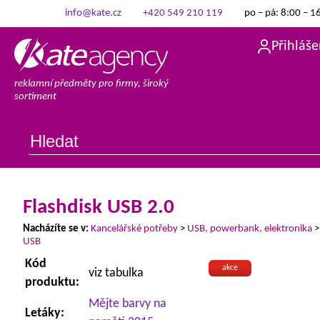
info@kate.cz
+420 549 210 119
po – pá: 8:00 – 1
Přihláše
reklamní předměty pro firmy, široký
sortiment
Flashdisk USB 2.0
Nacházíte se v:
Kancelářské potřeby
>
USB, powerbank, elektronika
USB
Kód
akce
viz tabulka
produktu:
Mějte barvy na
Letáky: