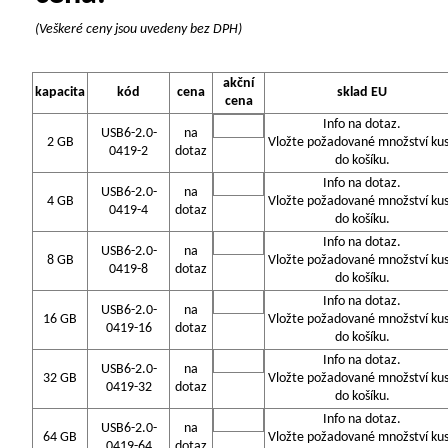
(Veškeré ceny jsou uvedeny bez DPH)
akční
kapacita
kód
cena
sklad EU
cena
Info na dotaz.
USB6-2.0-
na
2 GB
Vložte požadované množství ku
0419-2
dotaz
do košíku.
Info na dotaz.
USB6-2.0-
na
4 GB
Vložte požadované množství ku
0419-4
dotaz
do košíku.
Info na dotaz.
USB6-2.0-
na
8 GB
Vložte požadované množství ku
0419-8
dotaz
do košíku.
Info na dotaz.
USB6-2.0-
na
16 GB
Vložte požadované množství ku
0419-16
dotaz
do košíku.
Info na dotaz.
USB6-2.0-
na
32 GB
Vložte požadované množství ku
0419-32
dotaz
do košíku.
Info na dotaz.
USB6-2.0-
na
64 GB
Vložte požadované množství ku
0419-64
dotaz