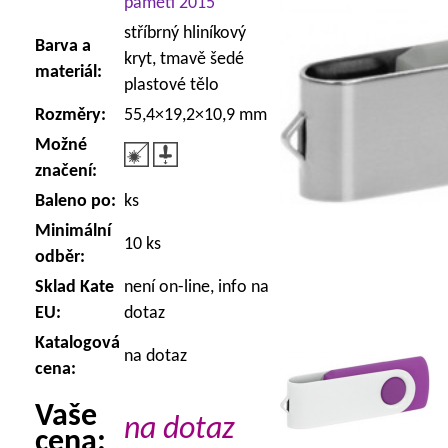
paměti 2015
stříbrný hliníkový
Barva a
kryt, tmavě šedé
materiál:
plastové tělo
Rozměry:
55,4×19,2×10,9 mm
Možné
značení:
Baleno po:
ks
Minimální
10 ks
odběr:
Sklad Kate
není on-line, info na
EU:
dotaz
Katalogová
na dotaz
cena:
Vaše
na dotaz
cena: