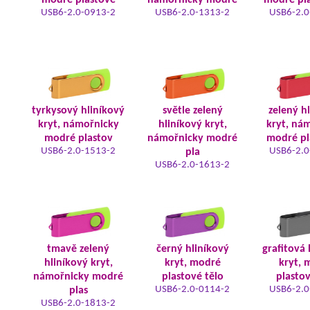
modré plastové
námořnicky modré
modré pla
USB6-2.0-0913-2
USB6-2.0-1313-2
USB6-2.0
tyrkysový hliníkový
světle zelený
zelený h
kryt, námořnicky
hliníkový kryt,
kryt, ná
modré plastov
námořnicky modré
modré pl
USB6-2.0-1513-2
USB6-2.0
pla
USB6-2.0-1613-2
tmavě zelený
černý hliníkový
grafitová 
hliníkový kryt,
kryt, modré
kryt, 
námořnicky modré
plastové tělo
plastov
USB6-2.0-0114-2
USB6-2.0
plas
USB6-2.0-1813-2