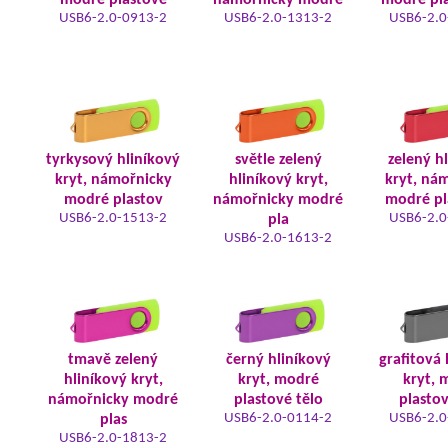
modré plastové
námořnicky modré
modré pla
USB6-2.0-0913-2
USB6-2.0-1313-2
USB6-2.0
tyrkysový hliníkový
světle zelený
zelený h
kryt, námořnicky
hliníkový kryt,
kryt, ná
modré plastov
námořnicky modré
modré pl
USB6-2.0-1513-2
USB6-2.0
pla
USB6-2.0-1613-2
tmavě zelený
černý hliníkový
grafitová 
hliníkový kryt,
kryt, modré
kryt, 
námořnicky modré
plastové tělo
plastov
USB6-2.0-0114-2
USB6-2.0
plas
USB6-2.0-1813-2