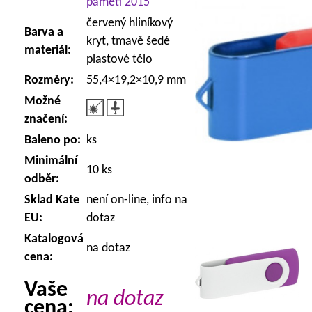
paměti 2015
červený hliníkový
Barva a
kryt, tmavě šedé
materiál:
plastové tělo
Rozměry:
55,4×19,2×10,9 mm
Možné
značení:
Baleno po:
ks
Minimální
10 ks
odběr:
Sklad Kate
není on-line, info na
EU:
dotaz
Katalogová
na dotaz
cena:
Vaše
na dotaz
cena: