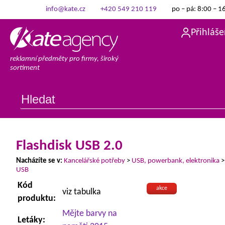
info@kate.cz
+420 549 210 119
po – pá: 8:00 – 1
Přihláše
reklamní předměty pro firmy, široký
sortiment
Flashdisk USB 2.0
Nacházíte se v:
Kancelářské potřeby
>
USB, powerbank, elektronika
USB
Kód
akce
viz tabulka
produktu:
Mějte barvy na
Letáky: