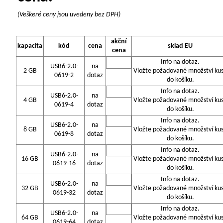
(Veškeré ceny jsou uvedeny bez DPH)
akční
kapacita
kód
cena
sklad EU
cena
Info na dotaz.
USB6-2.0-
na
2 GB
Vložte požadované množství ku
0619-2
dotaz
do košíku.
Info na dotaz.
USB6-2.0-
na
4 GB
Vložte požadované množství ku
0619-4
dotaz
do košíku.
Info na dotaz.
USB6-2.0-
na
8 GB
Vložte požadované množství ku
0619-8
dotaz
do košíku.
Info na dotaz.
USB6-2.0-
na
16 GB
Vložte požadované množství ku
0619-16
dotaz
do košíku.
Info na dotaz.
USB6-2.0-
na
32 GB
Vložte požadované množství ku
0619-32
dotaz
do košíku.
Info na dotaz.
USB6-2.0-
na
64 GB
Vložte požadované množství ku
0619-64
dotaz