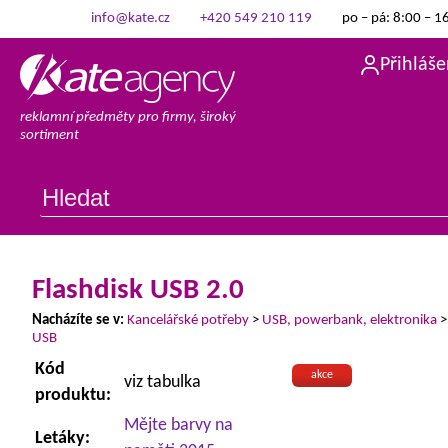
info@kate.cz
+420 549 210 119
po – pá: 8:00 – 1
Přihláše
reklamní předměty pro firmy, široký
sortiment
Flashdisk USB 2.0
Nacházíte se v:
Kancelářské potřeby
>
USB, powerbank, elektronika
USB
Kód
akce
viz tabulka
produktu:
Mějte barvy na
Letáky: