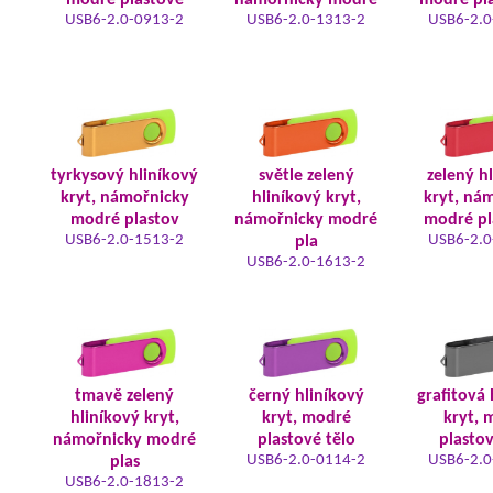
modré plastové
námořnicky modré
modré pla
USB6-2.0-0913-2
USB6-2.0-1313-2
USB6-2.0
tyrkysový hliníkový
světle zelený
zelený h
kryt, námořnicky
hliníkový kryt,
kryt, ná
modré plastov
námořnicky modré
modré pl
USB6-2.0-1513-2
USB6-2.0
pla
USB6-2.0-1613-2
tmavě zelený
černý hliníkový
grafitová 
hliníkový kryt,
kryt, modré
kryt, 
námořnicky modré
plastové tělo
plastov
USB6-2.0-0114-2
USB6-2.0
plas
USB6-2.0-1813-2