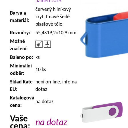
paměti 2015
červený hliníkový
Barva a
kryt, tmavě šedé
materiál:
plastové tělo
Rozměry:
55,4×19,2×10,9 mm
Možné
značení:
Baleno po:
ks
Minimální
10 ks
odběr:
Sklad Kate
není on-line, info na
EU:
dotaz
Katalogová
na dotaz
cena:
Vaše
na dotaz
cena: