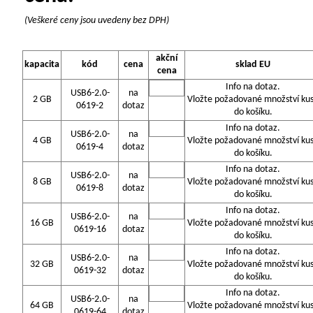
(Veškeré ceny jsou uvedeny bez DPH)
akční
kapacita
kód
cena
sklad EU
cena
Info na dotaz.
USB6-2.0-
na
2 GB
Vložte požadované množství ku
0619-2
dotaz
do košíku.
Info na dotaz.
USB6-2.0-
na
4 GB
Vložte požadované množství ku
0619-4
dotaz
do košíku.
Info na dotaz.
USB6-2.0-
na
8 GB
Vložte požadované množství ku
0619-8
dotaz
do košíku.
Info na dotaz.
USB6-2.0-
na
16 GB
Vložte požadované množství ku
0619-16
dotaz
do košíku.
Info na dotaz.
USB6-2.0-
na
32 GB
Vložte požadované množství ku
0619-32
dotaz
do košíku.
Info na dotaz.
USB6-2.0-
na
64 GB
Vložte požadované množství ku
0619-64
dotaz