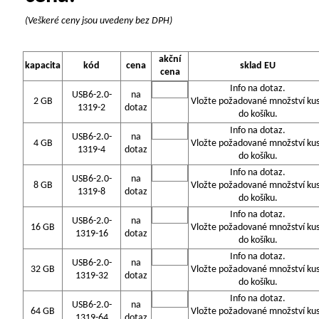
(Veškeré ceny jsou uvedeny bez DPH)
akční
kapacita
kód
cena
sklad EU
cena
Info na dotaz.
USB6-2.0-
na
2 GB
Vložte požadované množství ku
1319-2
dotaz
do košíku.
Info na dotaz.
USB6-2.0-
na
4 GB
Vložte požadované množství ku
1319-4
dotaz
do košíku.
Info na dotaz.
USB6-2.0-
na
8 GB
Vložte požadované množství ku
1319-8
dotaz
do košíku.
Info na dotaz.
USB6-2.0-
na
16 GB
Vložte požadované množství ku
1319-16
dotaz
do košíku.
Info na dotaz.
USB6-2.0-
na
32 GB
Vložte požadované množství ku
1319-32
dotaz
do košíku.
Info na dotaz.
USB6-2.0-
na
64 GB
Vložte požadované množství ku
1319-64
dotaz