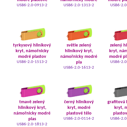
modré plastové
námořnicky modré
modré pla
USB6-2.0-0913-2
USB6-2.0-1313-2
USB6-2.0
tyrkysový hliníkový
světle zelený
zelený h
kryt, námořnicky
hliníkový kryt,
kryt, ná
modré plastov
námořnicky modré
modré pl
USB6-2.0-1513-2
USB6-2.0
pla
USB6-2.0-1613-2
tmavě zelený
černý hliníkový
grafitová 
hliníkový kryt,
kryt, modré
kryt, 
námořnicky modré
plastové tělo
plastov
USB6-2.0-0114-2
USB6-2.0
plas
USB6-2.0-1813-2