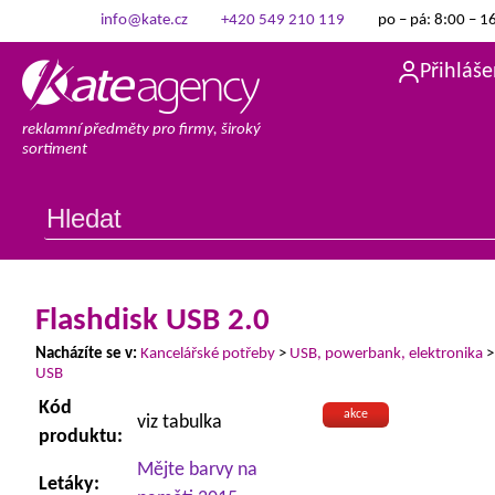
info@kate.cz
+420 549 210 119
po – pá: 8:00 – 1
Přihláše
reklamní předměty pro firmy, široký
sortiment
Flashdisk USB 2.0
Nacházíte se v:
Kancelářské potřeby
>
USB, powerbank, elektronika
USB
Kód
akce
viz tabulka
produktu:
Mějte barvy na
Letáky: