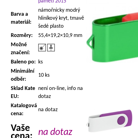
paměti 2015
námořnicky modrý
Barva a
hliníkový kryt, tmavě
materiál:
šedé plasto
Rozměry:
55,4×19,2×10,9 mm
Možné
značení:
Baleno po:
ks
Minimální
10 ks
odběr:
Sklad Kate
není on-line, info na
EU:
dotaz
Katalogová
na dotaz
cena:
Vaše
na dotaz
cena: