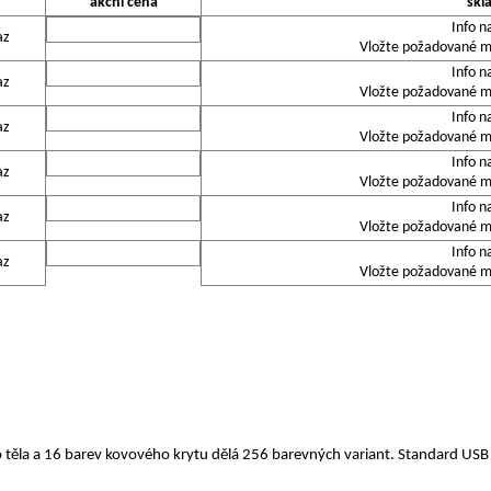
akční cena
skl
Info n
az
Vložte požadované mn
Info n
az
Vložte požadované mn
Info n
az
Vložte požadované mn
Info n
az
Vložte požadované mn
Info n
az
Vložte požadované mn
Info n
az
Vložte požadované mn
 těla a 16 barev kovového krytu dělá 256 barevných variant. Standard US