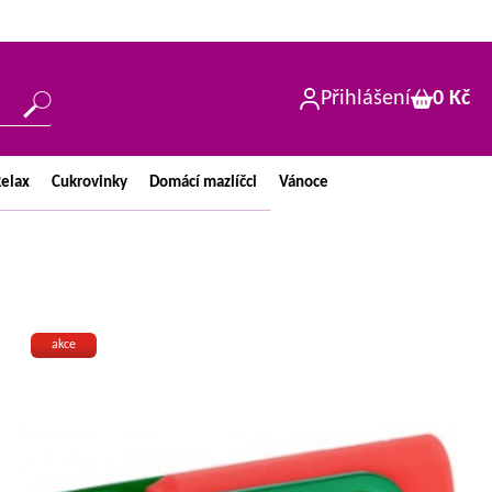
Přihlášení
0 Kč
elax
Cukrovinky
Domácí
mazlíčci
Vánoce
akce