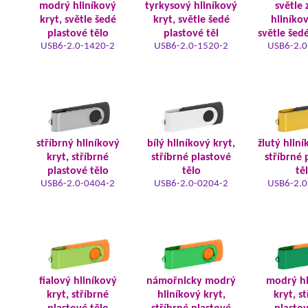
modrý hliníkový
tyrkysový hliníkový
světle 
kryt, světle šedé
kryt, světle šedé
hliníkov
plastové tělo
plastové těl
světle šed
USB6-2.0-1420-2
USB6-2.0-1520-2
USB6-2.0
stříbrný hliníkový
bílý hliníkový kryt,
žlutý hliní
kryt, stříbrné
stříbrné plastové
stříbrné 
plastové tělo
tělo
tě
USB6-2.0-0404-2
USB6-2.0-0204-2
USB6-2.0
fialový hliníkový
námořnicky modrý
modrý hl
kryt, stříbrné
hliníkový kryt,
kryt, s