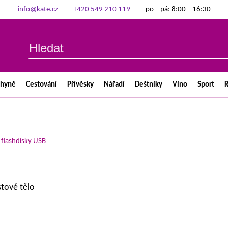
info@kate.cz
+420 549 210 119
po – pá: 8:00 – 16:30
chyně
Cestování
Přívěsky
Nářadí
Deštníky
Víno
Sport
R
>
flashdisky USB
stové tělo