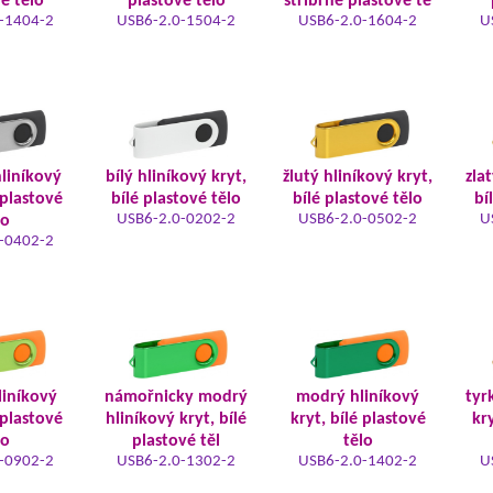
é tělo
plastové tělo
stříbrné plastové tě
-1404-2
USB6-2.0-1504-2
USB6-2.0-1604-2
U
hliníkový
bílý hliníkový kryt,
žlutý hliníkový kryt,
zla
 plastové
bílé plastové tělo
bílé plastové tělo
bí
USB6-2.0-0202-2
USB6-2.0-0502-2
U
lo
-0402-2
liníkový
námořnicky modrý
modrý hliníkový
tyr
 plastové
hliníkový kryt, bílé
kryt, bílé plastové
kry
lo
plastové těl
tělo
-0902-2
USB6-2.0-1302-2
USB6-2.0-1402-2
U