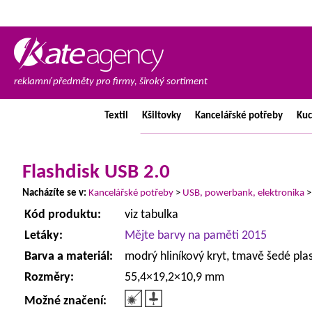
reklamní předměty pro firmy, široký sortiment
Textil
Kšiltovky
Kancelářské
potřeby
Ku
Flashdisk USB 2.0
Nacházíte se v:
Kancelářské potřeby
>
USB, powerbank, elektronika
Kód produktu:
viz tabulka
Letáky:
Mějte barvy na paměti 2015
Barva a materiál:
modrý hliníkový kryt, tmavě šedé pla
Rozměry:
55,4×19,2×10,9 mm
Možné značení: