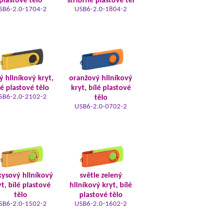
plastové tělo
stříbrné plastové těl
SB6-2.0-1704-2
USB6-2.0-1804-2
tý hliníkový kryt,
oranžový hliníkový
lé plastové tělo
kryt, bílé plastové
SB6-2.0-2102-2
tělo
USB6-2.0-0702-2
kysový hliníkový
světle zelený
t, bílé plastové
hliníkový kryt, bílé
tělo
plastové tělo
SB6-2.0-1502-2
USB6-2.0-1602-2