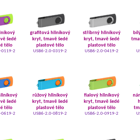
iníkový
grafitová hliníkový
stříbrný hliníkový
bíl
avě šedé
kryt, tmavě šedé
kryt, tmavě šedé
tma
é tělo
plastové tělo
plastové tělo
-0119-2
USB6-2.0-0319-2
USB6-2.0-0419-2
U
liníkový
růžový hliníkový
fialový hliníkový
ná
avě šedé
kryt, tmavě šedé
kryt, tmavě šedé
h
é tělo
plastové tělo
plastové tělo
tm
-0619-2
USB6-2.0-0819-2
USB6-2.0-0919-2
U