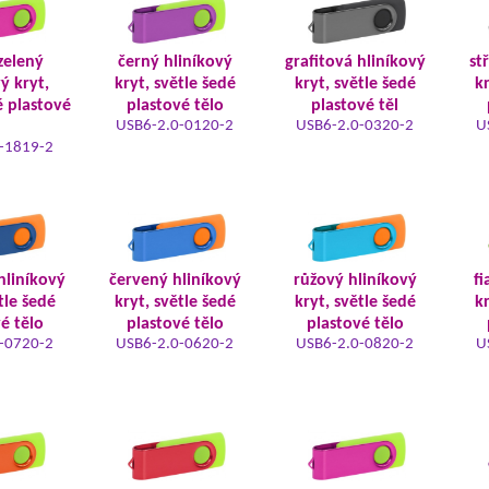
zelený
černý hliníkový
grafitová hliníkový
st
ý kryt,
kryt, světle šedé
kryt, světle šedé
kr
 plastové
plastové tělo
plastové těl
USB6-2.0-0120-2
USB6-2.0-0320-2
U
-1819-2
hliníkový
červený hliníkový
růžový hliníkový
fi
tle šedé
kryt, světle šedé
kryt, světle šedé
kr
é tělo
plastové tělo
plastové tělo
-0720-2
USB6-2.0-0620-2
USB6-2.0-0820-2
U