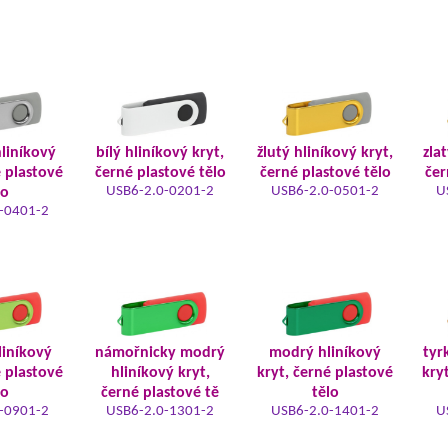
hliníkový
bílý hliníkový kryt,
žlutý hliníkový kryt,
zla
é plastové
černé plastové tělo
černé plastové tělo
čer
USB6-2.0-0201-2
USB6-2.0-0501-2
U
lo
-0401-2
liníkový
námořnicky modrý
modrý hliníkový
tyr
é plastové
hliníkový kryt,
kryt, černé plastové
kry
lo
černé plastové tě
tělo
-0901-2
USB6-2.0-1301-2
USB6-2.0-1401-2
U