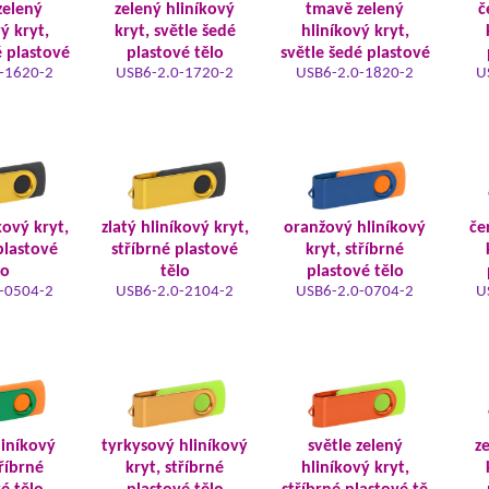
zelený
zelený hliníkový
tmavě zelený
č
ý kryt,
kryt, světle šedé
hliníkový kryt,
é plastové
plastové tělo
světle šedé plastové
-1620-2
USB6-2.0-1720-2
USB6-2.0-1820-2
U
kový kryt,
zlatý hliníkový kryt,
oranžový hliníkový
če
plastové
stříbrné plastové
kryt, stříbrné
lo
tělo
plastové tělo
-0504-2
USB6-2.0-2104-2
USB6-2.0-0704-2
U
iníkový
tyrkysový hliníkový
světle zelený
z
tříbrné
kryt, stříbrné
hliníkový kryt,