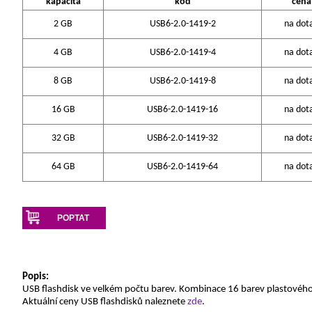
kapacita
kód
cena
2 GB
USB6-2.0-1419-2
na dot
4 GB
USB6-2.0-1419-4
na dot
8 GB
USB6-2.0-1419-8
na dot
16 GB
USB6-2.0-1419-16
na dot
32 GB
USB6-2.0-1419-32
na dot
64 GB
USB6-2.0-1419-64
na dot
POPTAT
Popis:
USB flashdisk ve velkém počtu barev. Kombinace 16 barev plastového
Aktuální ceny USB flashdisků naleznete
zde
.