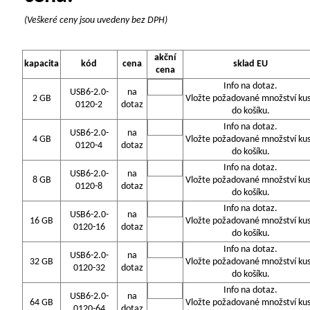
(Veškeré ceny jsou uvedeny bez DPH)
akční
kapacita
kód
cena
sklad EU
cena
Info na dotaz.
USB6-2.0-
na
2 GB
Vložte požadované množství ku
0120-2
dotaz
do košíku.
Info na dotaz.
USB6-2.0-
na
4 GB
Vložte požadované množství ku
0120-4
dotaz
do košíku.
Info na dotaz.
USB6-2.0-
na
8 GB
Vložte požadované množství ku
0120-8
dotaz
do košíku.
Info na dotaz.
USB6-2.0-
na
16 GB
Vložte požadované množství ku
0120-16
dotaz
do košíku.
Info na dotaz.
USB6-2.0-
na
32 GB
Vložte požadované množství ku
0120-32
dotaz
do košíku.
Info na dotaz.
USB6-2.0-
na
64 GB
Vložte požadované množství ku
0120-64
dotaz