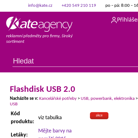
info@kate.cz
+420 549 210 119
po – pá: 8:00 – 1
Přihláše
reklamní předměty pro firmy, široký
sortiment
Flashdisk USB 2.0
Nacházíte se v:
Kancelářské potřeby
>
USB, powerbank, elektronika
USB
Kód
akce
viz tabulka
produktu:
Mějte barvy na
Letáky: