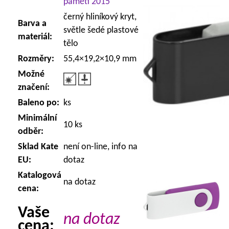
paměti 2015
černý hliníkový kryt,
Barva a
světle šedé plastové
materiál:
tělo
Rozměry:
55,4×19,2×10,9 mm
Možné
značení:
Baleno po:
ks
Minimální
10 ks
odběr:
Sklad Kate
není on-line, info na
EU:
dotaz
Katalogová
na dotaz
cena:
Vaše
na dotaz
cena: