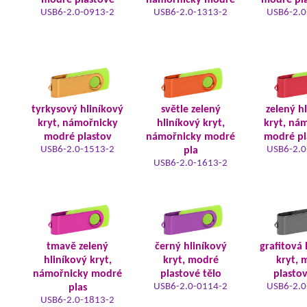
modré plastové
námořnicky modré
modré pla
USB6-2.0-0913-2
USB6-2.0-1313-2
USB6-2.0
tyrkysový hliníkový
světle zelený
zelený h
kryt, námořnicky
hliníkový kryt,
kryt, ná
modré plastov
námořnicky modré
modré pl
USB6-2.0-1513-2
USB6-2.0
pla
USB6-2.0-1613-2
tmavě zelený
černý hliníkový
grafitová 
hliníkový kryt,
kryt, modré
kryt, 
námořnicky modré
plastové tělo
plastov
USB6-2.0-0114-2
USB6-2.0
plas
USB6-2.0-1813-2