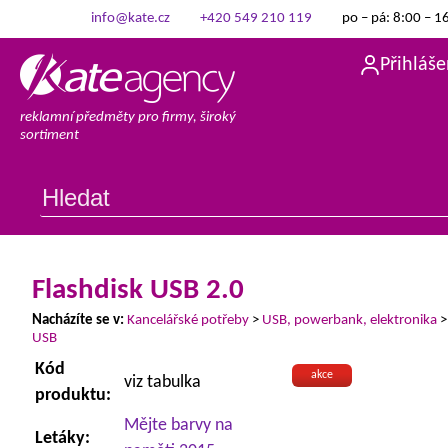
info@kate.cz
+420 549 210 119
po – pá: 8:00 – 1
Přihláše
reklamní předměty pro firmy, široký
sortiment
Flashdisk USB 2.0
Nacházíte se v:
Kancelářské potřeby
>
USB, powerbank, elektronika
USB
Kód
akce
viz tabulka
produktu:
Mějte barvy na
Letáky: