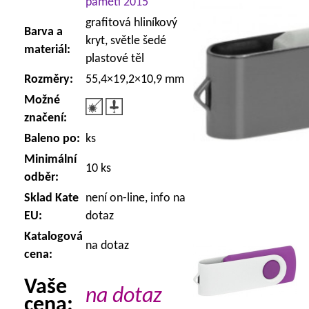
paměti 2015
grafitová hliníkový
Barva a
kryt, světle šedé
materiál:
plastové těl
Rozměry:
55,4×19,2×10,9 mm
Možné
značení:
Baleno po:
ks
Minimální
10 ks
odběr:
Sklad Kate
není on-line, info na
EU:
dotaz
Katalogová
na dotaz
cena:
Vaše
na dotaz
cena: