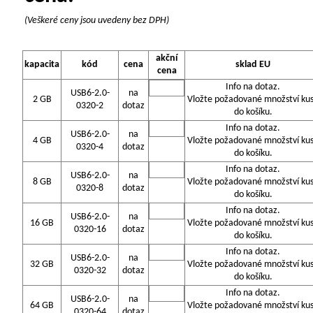
(Veškeré ceny jsou uvedeny bez DPH)
akční
kapacita
kód
cena
sklad EU
cena
Info na dotaz.
USB6-2.0-
na
2 GB
Vložte požadované množství ku
0320-2
dotaz
do košíku.
Info na dotaz.
USB6-2.0-
na
4 GB
Vložte požadované množství ku
0320-4
dotaz
do košíku.
Info na dotaz.
USB6-2.0-
na
8 GB
Vložte požadované množství ku
0320-8
dotaz
do košíku.
Info na dotaz.
USB6-2.0-
na
16 GB
Vložte požadované množství ku
0320-16
dotaz
do košíku.
Info na dotaz.
USB6-2.0-
na
32 GB
Vložte požadované množství ku
0320-32
dotaz
do košíku.
Info na dotaz.
USB6-2.0-
na
64 GB
Vložte požadované množství ku
0320-64
dotaz