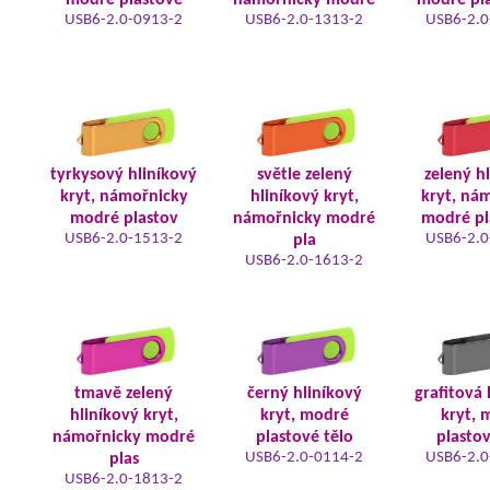
modré plastové
námořnicky modré
modré pla
USB6-2.0-0913-2
USB6-2.0-1313-2
USB6-2.0
tyrkysový hliníkový
světle zelený
zelený h
kryt, námořnicky
hliníkový kryt,
kryt, ná
modré plastov
námořnicky modré
modré pl
USB6-2.0-1513-2
USB6-2.0
pla
USB6-2.0-1613-2
tmavě zelený
černý hliníkový
grafitová 
hliníkový kryt,
kryt, modré
kryt, 
námořnicky modré
plastové tělo
plastov
USB6-2.0-0114-2
USB6-2.0
plas
USB6-2.0-1813-2