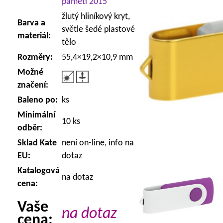
paměti 2015
žlutý hliníkový kryt,
Barva a
světle šedé plastové
materiál:
tělo
Rozměry:
55,4×19,2×10,9 mm
Možné
značení:
Baleno po:
ks
Minimální
10 ks
odběr:
Sklad Kate
není on-line, info na
EU:
dotaz
Katalogová
na dotaz
cena:
Vaše
na dotaz
cena: