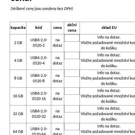
(Veškeré ceny jsou uvedeny bez DPH)
akční
kapacita
kód
cena
sklad EU
cena
Info na dotaz.
USB6-2.0-
na
2 GB
Vložte požadované množství ku
0520-2
dotaz
do košíku.
Info na dotaz.
USB6-2.0-
na
4 GB
Vložte požadované množství ku
0520-4
dotaz
do košíku.
Info na dotaz.
USB6-2.0-
na
8 GB
Vložte požadované množství ku
0520-8
dotaz
do košíku.
Info na dotaz.
USB6-2.0-
na
16 GB
Vložte požadované množství ku
0520-16
dotaz
do košíku.
Info na dotaz.
USB6-2.0-
na
32 GB
Vložte požadované množství ku
0520-32
dotaz
do košíku.
Info na dotaz.
USB6-2.0-
na
64 GB
Vložte požadované množství ku
0520-64
dotaz