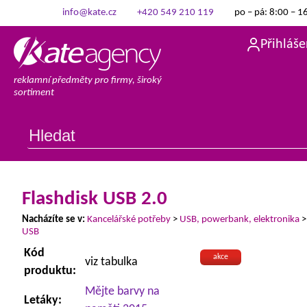
info@kate.cz
+420 549 210 119
po – pá: 8:00 – 1
Přihláše
reklamní předměty pro firmy, široký
sortiment
Flashdisk USB 2.0
Nacházíte se v:
Kancelářské potřeby
>
USB, powerbank, elektronika
USB
Kód
akce
viz tabulka
produktu:
Mějte barvy na
Letáky: