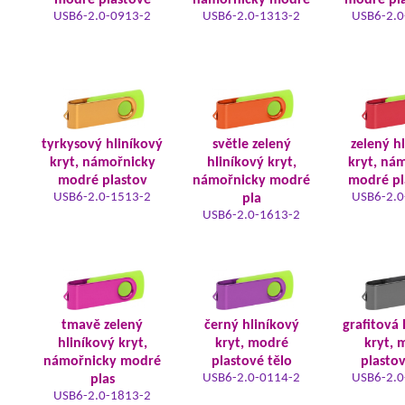
modré plastové
námořnicky modré
modré pla
USB6-2.0-0913-2
USB6-2.0-1313-2
USB6-2.0
tyrkysový hliníkový
světle zelený
zelený h
kryt, námořnicky
hliníkový kryt,
kryt, ná
modré plastov
námořnicky modré
modré pl
USB6-2.0-1513-2
USB6-2.0
pla
USB6-2.0-1613-2
tmavě zelený
černý hliníkový
grafitová 
hliníkový kryt,
kryt, modré
kryt, 
námořnicky modré
plastové tělo
plastov
USB6-2.0-0114-2
USB6-2.0
plas
USB6-2.0-1813-2