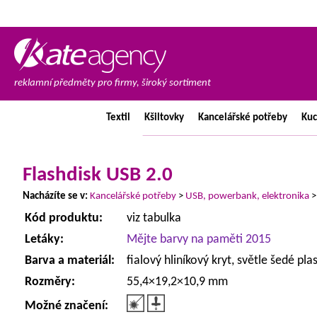
reklamní předměty pro firmy, široký sortiment
Textil
Kšiltovky
Kancelářské
potřeby
Ku
Flashdisk USB 2.0
Nacházíte se v:
Kancelářské potřeby
>
USB, powerbank, elektronika
Kód produktu:
viz tabulka
Letáky:
Mějte barvy na paměti 2015
Barva a materiál:
fialový hliníkový kryt, světle šedé pla
Rozměry:
55,4×19,2×10,9 mm
Možné značení: