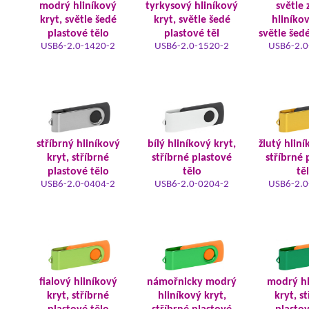
modrý hliníkový
tyrkysový hliníkový
světle 
kryt, světle šedé
kryt, světle šedé
hliníkov
plastové tělo
plastové těl
světle šed
USB6-2.0-1420-2
USB6-2.0-1520-2
USB6-2.0
stříbrný hliníkový
bílý hliníkový kryt,
žlutý hliní
kryt, stříbrné
stříbrné plastové
stříbrné 
plastové tělo
tělo
tě
USB6-2.0-0404-2
USB6-2.0-0204-2
USB6-2.0
fialový hliníkový
námořnicky modrý
modrý hl
kryt, stříbrné
hliníkový kryt,
kryt, s