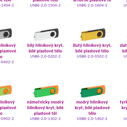
é tělo
plastové tělo
stříbrné plastové tě
-1404-2
USB6-2.0-1504-2
USB6-2.0-1604-2
U
hliníkový
bílý hliníkový kryt,
žlutý hliníkový kryt,
zla
 plastové
bílé plastové tělo
bílé plastové tělo
bí
USB6-2.0-0202-2
USB6-2.0-0502-2
U
lo
-0402-2
liníkový
námořnicky modrý
modrý hliníkový
tyr
 plastové
hliníkový kryt, bílé
kryt, bílé plastové
kry
lo
plastové těl
tělo
-0902-2
USB6-2.0-1302-2
USB6-2.0-1402-2
U