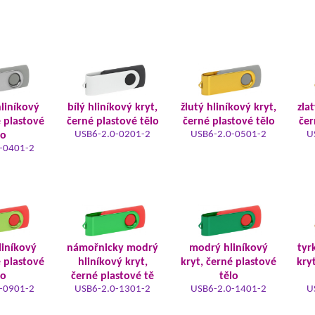
hliníkový
bílý hliníkový kryt,
žlutý hliníkový kryt,
zla
é plastové
černé plastové tělo
černé plastové tělo
čer
USB6-2.0-0201-2
USB6-2.0-0501-2
U
lo
-0401-2
liníkový
námořnicky modrý
modrý hliníkový
tyr
é plastové
hliníkový kryt,
kryt, černé plastové
kry
lo
černé plastové tě
tělo
-0901-2
USB6-2.0-1301-2
USB6-2.0-1401-2
U