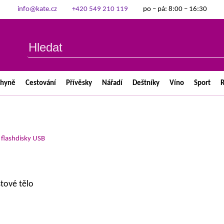
info@kate.cz
+420 549 210 119
po – pá: 8:00 – 16:30
chyně
Cestování
Přívěsky
Nářadí
Deštníky
Víno
Sport
R
>
flashdisky USB
stové tělo