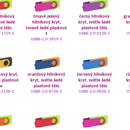
liníkový
tmavě zelený
černý hliníkový
gra
avě šedé
hliníkový kryt,
kryt, světle šedé
kr
é tělo
tmavě šedé plastové
plastové tělo
-1719-2
USB6-2.0-0120-2
U
t
USB6-2.0-1819-2
kový kryt,
oranžový hliníkový
červený hliníkový
rů
é plastové
kryt, světle šedé
kryt, světle šedé
kr
lo
plastové tělo
plastové tělo
-2120-2
USB6-2.0-0720-2
USB6-2.0-0620-2
U