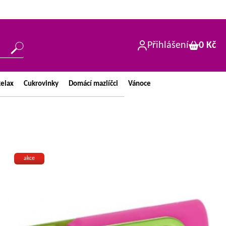
Přihlášení
0 Kč
elax
Cukrovinky
Domácí
mazlíčci
Vánoce
akce