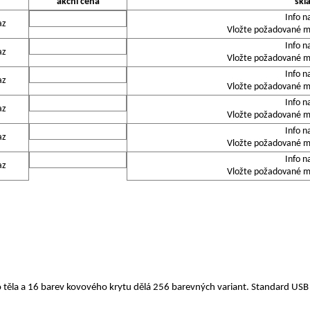
akční cena
skl
Info n
az
Vložte požadované mn
Info n
az
Vložte požadované mn
Info n
az
Vložte požadované mn
Info n
az
Vložte požadované mn
Info n
az
Vložte požadované mn
Info n
az
Vložte požadované mn
 těla a 16 barev kovového krytu dělá 256 barevných variant. Standard US