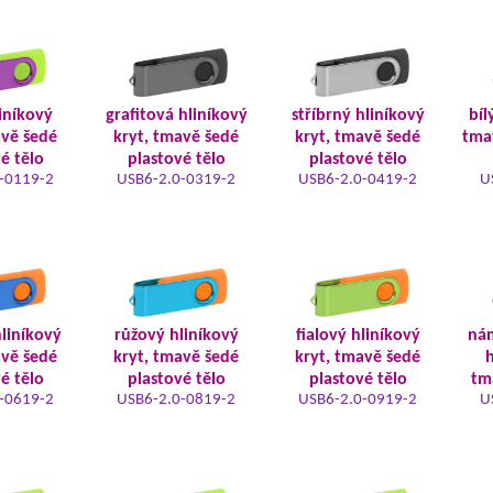
iníkový
grafitová hliníkový
stříbrný hliníkový
bíl
avě šedé
kryt, tmavě šedé
kryt, tmavě šedé
tma
é tělo
plastové tělo
plastové tělo
-0119-2
USB6-2.0-0319-2
USB6-2.0-0419-2
U
liníkový
růžový hliníkový
fialový hliníkový
ná
avě šedé
kryt, tmavě šedé
kryt, tmavě šedé
h
é tělo
plastové tělo
plastové tělo
tm
-0619-2
USB6-2.0-0819-2
USB6-2.0-0919-2
U