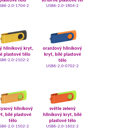
plastové tělo
stříbrné plastové těl
SB6-2.0-1704-2
USB6-2.0-1804-2
tý hliníkový kryt,
oranžový hliníkový
lé plastové tělo
kryt, bílé plastové
SB6-2.0-2102-2
tělo
USB6-2.0-0702-2
kysový hliníkový
světle zelený
t, bílé plastové
hliníkový kryt, bílé
tělo
plastové tělo
SB6-2.0-1502-2
USB6-2.0-1602-2