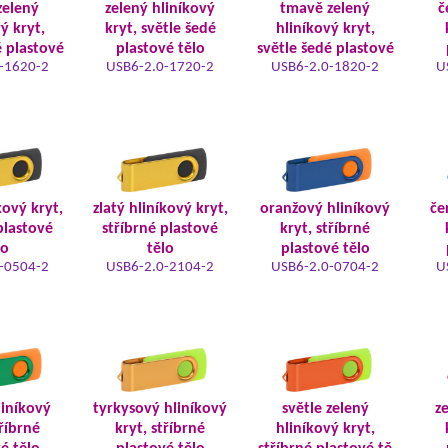
zelený
zelený hliníkový
tmavě zelený
č
ý kryt,
kryt, světle šedé
hliníkový kryt,
é plastové
plastové tělo
světle šedé plastové
-1620-2
USB6-2.0-1720-2
USB6-2.0-1820-2
U
kový kryt,
zlatý hliníkový kryt,
oranžový hliníkový
če
plastové
stříbrné plastové
kryt, stříbrné
lo
tělo
plastové tělo
-0504-2
USB6-2.0-2104-2
USB6-2.0-0704-2
U
iníkový
tyrkysový hliníkový
světle zelený
z
tříbrné
kryt, stříbrné
hliníkový kryt,