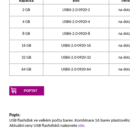
kapacita
kód
cena
2 GB
USB6-2.0-0920-2
na dot
4 GB
USB6-2.0-0920-4
na dot
8 GB
USB6-2.0-0920-8
na dot
16 GB
USB6-2.0-0920-16
na dot
32 GB
USB6-2.0-0920-32
na dot
64 GB
USB6-2.0-0920-64
na dot
POPTAT
Popis:
USB flashdisk ve velkém počtu barev. Kombinace 16 barev plastového
Aktuální ceny USB flashdisků naleznete
zde
.