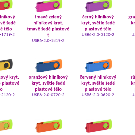
liníkový
tmavě zelený
černý hliníkový
gra
avě šedé
hliníkový kryt,
kryt, světle šedé
kr
é tělo
tmavě šedé plastové
plastové tělo
-1719-2
USB6-2.0-0120-2
U
t
USB6-2.0-1819-2
kový kryt,
oranžový hliníkový
červený hliníkový
rů
é plastové
kryt, světle šedé
kryt, světle šedé
kr
lo
plastové tělo
plastové tělo
-2120-2
USB6-2.0-0720-2
USB6-2.0-0620-2
U