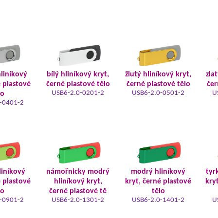
hliníkový
bílý hliníkový kryt,
žlutý hliníkový kryt,
zla
é plastové
černé plastové tělo
černé plastové tělo
čer
USB6-2.0-0201-2
USB6-2.0-0501-2
U
lo
-0401-2
liníkový
námořnicky modrý
modrý hliníkový
tyr
é plastové
hliníkový kryt,
kryt, černé plastové
kry
lo
černé plastové tě
tělo
-0901-2
USB6-2.0-1301-2
USB6-2.0-1401-2
U