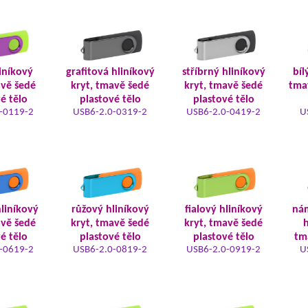
iníkový
grafitová hliníkový
stříbrný hliníkový
bíl
avě šedé
kryt, tmavě šedé
kryt, tmavě šedé
tma
é tělo
plastové tělo
plastové tělo
-0119-2
USB6-2.0-0319-2
USB6-2.0-0419-2
U
liníkový
růžový hliníkový
fialový hliníkový
ná
avě šedé
kryt, tmavě šedé
kryt, tmavě šedé
h
é tělo
plastové tělo
plastové tělo
tm
-0619-2
USB6-2.0-0819-2
USB6-2.0-0919-2
U