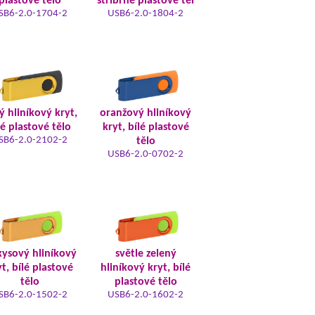
plastové tělo
stříbrné plastové těl
SB6-2.0-1704-2
USB6-2.0-1804-2
tý hliníkový kryt,
oranžový hliníkový
lé plastové tělo
kryt, bílé plastové
SB6-2.0-2102-2
tělo
USB6-2.0-0702-2
kysový hliníkový
světle zelený
t, bílé plastové
hliníkový kryt, bílé
tělo
plastové tělo
SB6-2.0-1502-2
USB6-2.0-1602-2