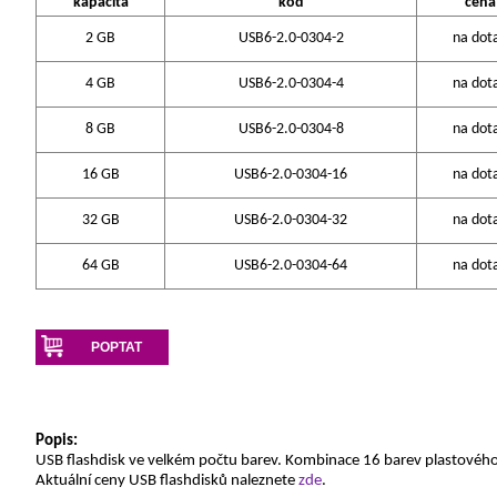
kapacita
kód
cena
2 GB
USB6-2.0-0304-2
na dot
4 GB
USB6-2.0-0304-4
na dot
8 GB
USB6-2.0-0304-8
na dot
16 GB
USB6-2.0-0304-16
na dot
32 GB
USB6-2.0-0304-32
na dot
64 GB
USB6-2.0-0304-64
na dot
POPTAT
Popis:
USB flashdisk ve velkém počtu barev. Kombinace 16 barev plastového
Aktuální ceny USB flashdisků naleznete
zde
.