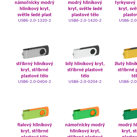
námořnicky modrý
modrý hliníkový
tyrkysový 
hliníkový kryt,
kryt, světle šedé
kryt, svě
světle šedé plast
plastové tělo
plasto
USB6-2.0-1320-2
USB6-2.0-1420-2
USB6-2.0
stříbrný hliníkový
bílý hliníkový kryt,
žlutý hliní
kryt, stříbrné
stříbrné plastové
stříbrné 
plastové tělo
tělo
tě
USB6-2.0-0404-2
USB6-2.0-0204-2
USB6-2.0
fialový hliníkový
námořnicky modrý
modrý hl
kryt, stříbrné
hliníkový kryt,
kryt, s