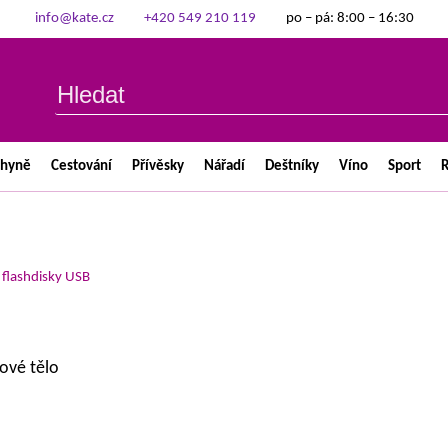
info@kate.cz
+420 549 210 119
po – pá: 8:00 – 16:30
chyně
Cestování
Přívěsky
Nářadí
Deštníky
Víno
Sport
R
>
flashdisky USB
tové tělo