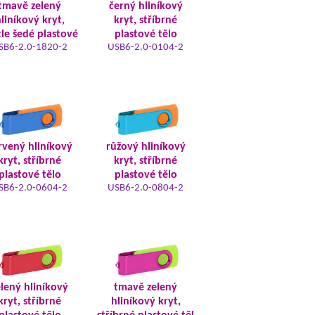
tmavě zelený
černý hliníkový
liníkový kryt,
kryt, stříbrné
tle šedé plastové
plastové tělo
SB6-2.0-1820-2
USB6-2.0-0104-2
rvený hliníkový
růžový hliníkový
kryt, stříbrné
kryt, stříbrné
plastové tělo
plastové tělo
SB6-2.0-0604-2
USB6-2.0-0804-2
elený hliníkový
tmavě zelený
kryt, stříbrné
hliníkový kryt,