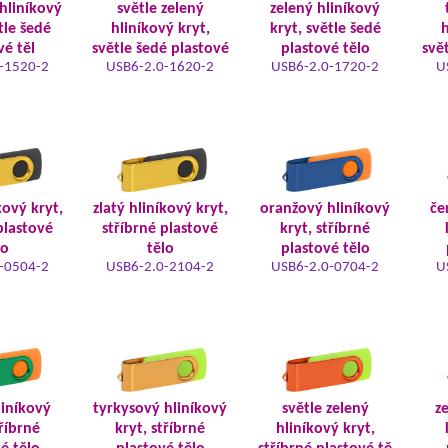
hliníkový
světle zelený
zelený hliníkový
tle šedé
hliníkový kryt,
kryt, světle šedé
h
vé těl
světle šedé plastové
plastové tělo
svě
-1520-2
USB6-2.0-1620-2
USB6-2.0-1720-2
U
kový kryt,
zlatý hliníkový kryt,
oranžový hliníkový
če
plastové
stříbrné plastové
kryt, stříbrné
lo
tělo
plastové tělo
-0504-2
USB6-2.0-2104-2
USB6-2.0-0704-2
U
iníkový
tyrkysový hliníkový
světle zelený
z
tříbrné
kryt, stříbrné
hliníkový kryt,