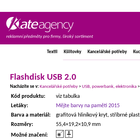
reklamní předměty pro firmy, široký sortiment
Textil
Kšiltovky
Kancelářské
potřeby
Ku
Flashdisk USB 2.0
Nacházíte se v:
Kancelářské potřeby
>
USB, powerbank, elektronika
Kód produktu:
viz tabulka
Letáky:
Mějte barvy na paměti 2015
Barva a materiál:
grafitová hliníkový kryt, stříbrné plas
Rozměry:
55,4×19,2×10,9 mm
Možné značení: