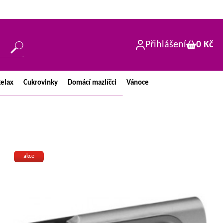
Přihlášení
0 Kč
elax
Cukrovinky
Domácí
mazlíčci
Vánoce
akce