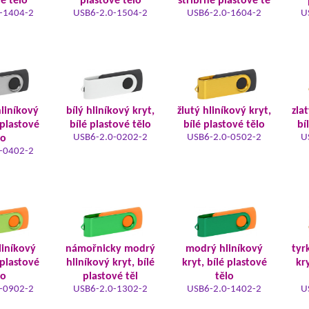
é tělo
plastové tělo
stříbrné plastové tě
-1404-2
USB6-2.0-1504-2
USB6-2.0-1604-2
U
hliníkový
bílý hliníkový kryt,
žlutý hliníkový kryt,
zla
 plastové
bílé plastové tělo
bílé plastové tělo
bí
USB6-2.0-0202-2
USB6-2.0-0502-2
U
lo
-0402-2
liníkový
námořnicky modrý
modrý hliníkový
tyr
 plastové
hliníkový kryt, bílé
kryt, bílé plastové
kry
lo
plastové těl
tělo
-0902-2
USB6-2.0-1302-2
USB6-2.0-1402-2
U