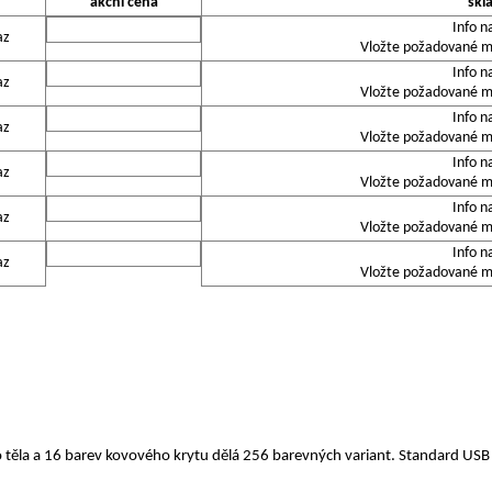
akční cena
skl
Info n
az
Vložte požadované mn
Info n
az
Vložte požadované mn
Info n
az
Vložte požadované mn
Info n
az
Vložte požadované mn
Info n
az
Vložte požadované mn
Info n
az
Vložte požadované mn
 těla a 16 barev kovového krytu dělá 256 barevných variant. Standard US