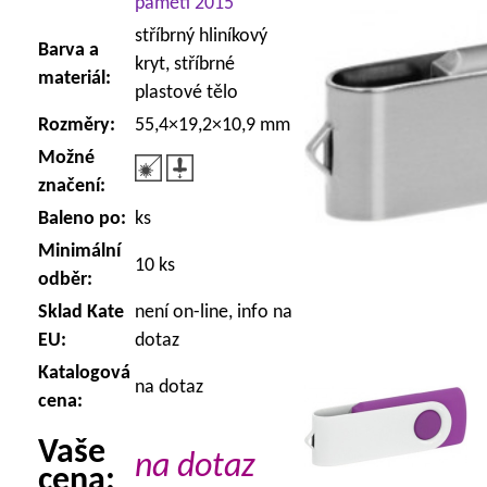
paměti 2015
stříbrný hliníkový
Barva a
kryt, stříbrné
materiál:
plastové tělo
Rozměry:
55,4×19,2×10,9 mm
Možné
značení:
Baleno po:
ks
Minimální
10 ks
odběr:
Sklad Kate
není on-line, info na
EU:
dotaz
Katalogová
na dotaz
cena:
Vaše
na dotaz
cena: