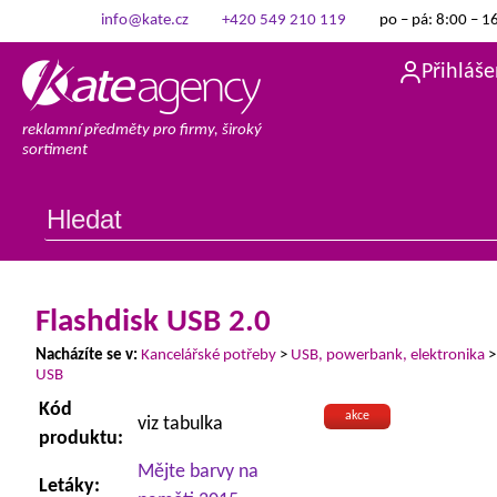
info@kate.cz
+420 549 210 119
po – pá: 8:00 – 1
Přihláše
reklamní předměty pro firmy, široký
sortiment
Flashdisk USB 2.0
Nacházíte se v:
Kancelářské potřeby
>
USB, powerbank, elektronika
USB
Kód
akce
viz tabulka
produktu:
Mějte barvy na
Letáky: