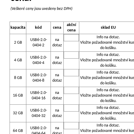
(Veškeré ceny jsou uvedeny bez DPH)
akční
kapacita
kód
cena
sklad EU
cena
Info na dotaz.
USB6-2.0-
na
2 GB
Vložte požadované množství ku
0404-2
dotaz
do košíku.
Info na dotaz.
USB6-2.0-
na
4 GB
Vložte požadované množství ku
0404-4
dotaz
do košíku.
Info na dotaz.
USB6-2.0-
na
8 GB
Vložte požadované množství ku
0404-8
dotaz
do košíku.
Info na dotaz.
USB6-2.0-
na
16 GB
Vložte požadované množství ku
0404-16
dotaz
do košíku.
Info na dotaz.
USB6-2.0-
na
32 GB
Vložte požadované množství ku
0404-32
dotaz
do košíku.
Info na dotaz.
USB6-2.0-
na
64 GB
Vložte požadované množství ku
0404-64
dotaz