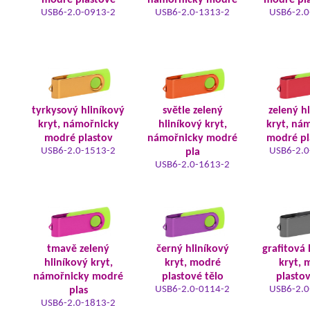
modré plastové
námořnicky modré
modré pla
USB6-2.0-0913-2
USB6-2.0-1313-2
USB6-2.0
tyrkysový hliníkový
světle zelený
zelený h
kryt, námořnicky
hliníkový kryt,
kryt, ná
modré plastov
námořnicky modré
modré pl
USB6-2.0-1513-2
USB6-2.0
pla
USB6-2.0-1613-2
tmavě zelený
černý hliníkový
grafitová 
hliníkový kryt,
kryt, modré
kryt, 
námořnicky modré
plastové tělo
plastov
USB6-2.0-0114-2
USB6-2.0
plas
USB6-2.0-1813-2