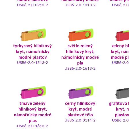
modré plastové
námořnicky modré
modré pla
USB6-2.0-0913-2
USB6-2.0-1313-2
USB6-2.0
tyrkysový hliníkový
světle zelený
zelený h
kryt, námořnicky
hliníkový kryt,
kryt, ná
modré plastov
námořnicky modré
modré pl
USB6-2.0-1513-2
USB6-2.0
pla
USB6-2.0-1613-2
tmavě zelený
černý hliníkový
grafitová 
hliníkový kryt,
kryt, modré
kryt, 
námořnicky modré
plastové tělo
plastov
USB6-2.0-0114-2
USB6-2.0
plas
USB6-2.0-1813-2