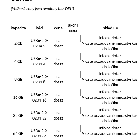
(Veškeré ceny jsou uvedeny bez DPH)
akční
kapacita
kód
cena
sklad EU
cena
Info na dotaz.
USB6-2.0-
na
2 GB
Vložte požadované množství ku
0204-2
dotaz
do košíku.
Info na dotaz.
USB6-2.0-
na
4 GB
Vložte požadované množství ku
0204-4
dotaz
do košíku.
Info na dotaz.
USB6-2.0-
na
8 GB
Vložte požadované množství ku
0204-8
dotaz
do košíku.
Info na dotaz.
USB6-2.0-
na
16 GB
Vložte požadované množství ku
0204-16
dotaz
do košíku.
Info na dotaz.
USB6-2.0-
na
32 GB
Vložte požadované množství ku
0204-32
dotaz
do košíku.
Info na dotaz.
USB6-2.0-
na
64 GB
Vložte požadované množství ku
0204-64
dotaz