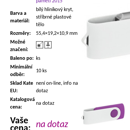
paměti 2015
bílý hliníkový kryt,
Barva a
stříbrné plastové
materiál:
tělo
Rozměry:
55,4×19,2×10,9 mm
Možné
značení:
Baleno po:
ks
Minimální
10 ks
odběr:
Sklad Kate
není on-line, info na
EU:
dotaz
Katalogová
na dotaz
cena:
Vaše
na dotaz
cena: