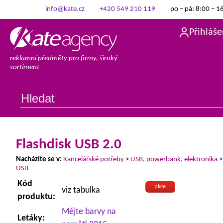
info@kate.cz
+420 549 210 119
po – pá: 8:00 – 1
Přihláše
reklamní předměty pro firmy, široký
sortiment
Flashdisk USB 2.0
Nacházíte se v:
Kancelářské potřeby
>
USB, powerbank, elektronika
USB
Kód
akce
viz tabulka
produktu:
Mějte barvy na
Letáky: