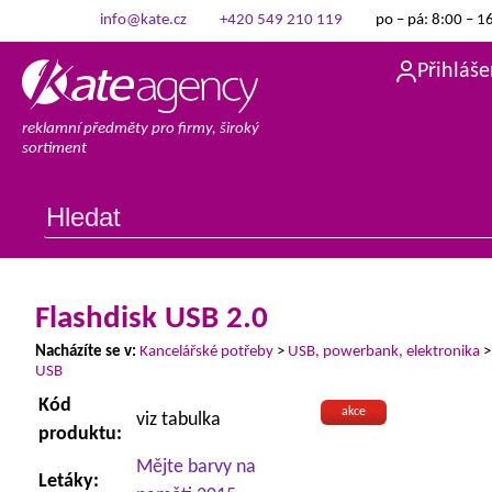
info@kate.cz
+420 549 210 119
po – pá: 8:00 – 1
Přihláše
reklamní předměty pro firmy, široký
sortiment
Flashdisk USB 2.0
Nacházíte se v:
Kancelářské potřeby
>
USB, powerbank, elektronika
USB
Kód
akce
viz tabulka
produktu:
Mějte barvy na
Letáky: