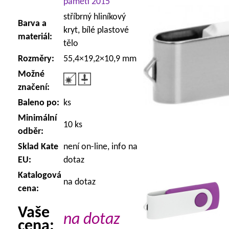
paměti 2015
stříbrný hliníkový
Barva a
kryt, bílé plastové
materiál:
tělo
Rozměry:
55,4×19,2×10,9 mm
Možné
značení:
Baleno po:
ks
Minimální
10 ks
odběr:
Sklad Kate
není on-line, info na
EU:
dotaz
Katalogová
na dotaz
cena:
Vaše
na dotaz
cena: