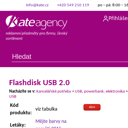
info@kate.cz
+420 549 210 119
po – pá: 8:00 – 1
Přihláše
reklamní předměty pro firmy, široký
sortiment
Flashdisk USB 2.0
Nacházíte se v:
Kancelářské potřeby
>
USB, powerbank, elektronika
USB
Kód
akce
viz tabulka
produktu:
Mějte barvy na
Letáky: