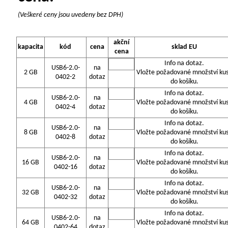
(Veškeré ceny jsou uvedeny bez DPH)
akční
kapacita
kód
cena
sklad EU
cena
Info na dotaz.
USB6-2.0-
na
2 GB
Vložte požadované množství ku
0402-2
dotaz
do košíku.
Info na dotaz.
USB6-2.0-
na
4 GB
Vložte požadované množství ku
0402-4
dotaz
do košíku.
Info na dotaz.
USB6-2.0-
na
8 GB
Vložte požadované množství ku
0402-8
dotaz
do košíku.
Info na dotaz.
USB6-2.0-
na
16 GB
Vložte požadované množství ku
0402-16
dotaz
do košíku.
Info na dotaz.
USB6-2.0-
na
32 GB
Vložte požadované množství ku
0402-32
dotaz
do košíku.
Info na dotaz.
USB6-2.0-
na
64 GB
Vložte požadované množství ku
0402-64
dotaz