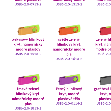
modré plastové
námořnicky modré
modré pla
USB6-2.0-0913-2
USB6-2.0-1313-2
USB6-2.0
tyrkysový hliníkový
světle zelený
zelený h
kryt, námořnicky
hliníkový kryt,
kryt, ná
modré plastov
námořnicky modré
modré pl
USB6-2.0-1513-2
USB6-2.0
pla
USB6-2.0-1613-2
tmavě zelený
černý hliníkový
grafitová 
hliníkový kryt,
kryt, modré
kryt, 
námořnicky modré
plastové tělo
plastov
USB6-2.0-0114-2
USB6-2.0
plas
USB6-2.0-1813-2