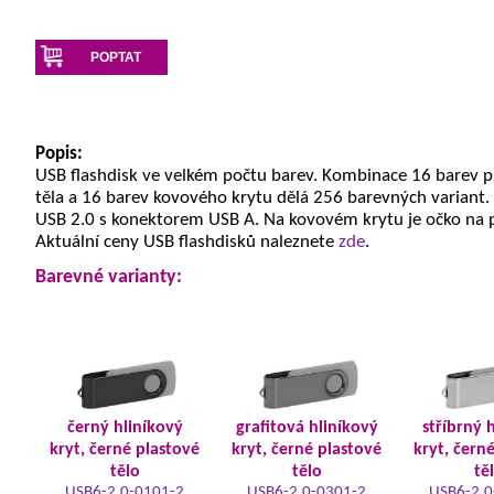
POPTAT
Popis:
USB flashdisk ve velkém počtu barev. Kombinace 16 barev 
těla a 16 barev kovového krytu dělá 256 barevných variant.
USB 2.0 s konektorem USB A. Na kovovém krytu je očko na 
Aktuální ceny USB flashdisků naleznete
zde
.
Barevné varianty:
černý hliníkový
grafitová hliníkový
stříbrný 
kryt, černé plastové
kryt, černé plastové
kryt, čern
tělo
tělo
tě
USB6-2.0-0101-2
USB6-2.0-0301-2
USB6-2.0