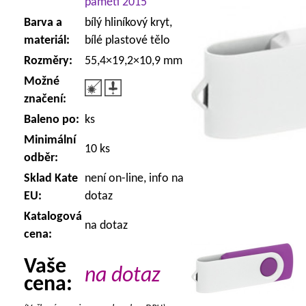
paměti 2015
Barva a
bílý hliníkový kryt,
materiál:
bílé plastové tělo
Rozměry:
55,4×19,2×10,9 mm
Možné
značení:
Baleno po:
ks
Minimální
10 ks
odběr:
Sklad Kate
není on-line, info na
EU:
dotaz
Katalogová
na dotaz
cena:
Vaše
na dotaz
cena: