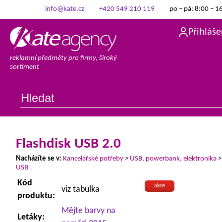
info@kate.cz
+420 549 210 119
po – pá: 8:00 – 1
Přihláše
reklamní předměty pro firmy, široký
sortiment
Flashdisk USB 2.0
Nacházíte se v:
Kancelářské potřeby
>
USB, powerbank, elektronika
USB
Kód
akce
viz tabulka
produktu:
Mějte barvy na
Letáky: