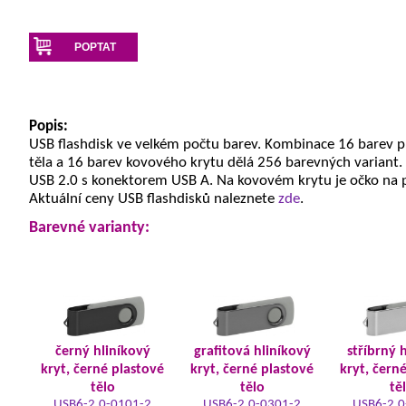
POPTAT
Popis:
USB flashdisk ve velkém počtu barev. Kombinace 16 barev 
těla a 16 barev kovového krytu dělá 256 barevných variant.
USB 2.0 s konektorem USB A. Na kovovém krytu je očko na 
Aktuální ceny USB flashdisků naleznete
zde
.
Barevné varianty:
černý hliníkový
grafitová hliníkový
stříbrný 
kryt, černé plastové
kryt, černé plastové
kryt, čern
tělo
tělo
tě
USB6-2.0-0101-2
USB6-2.0-0301-2
USB6-2.0