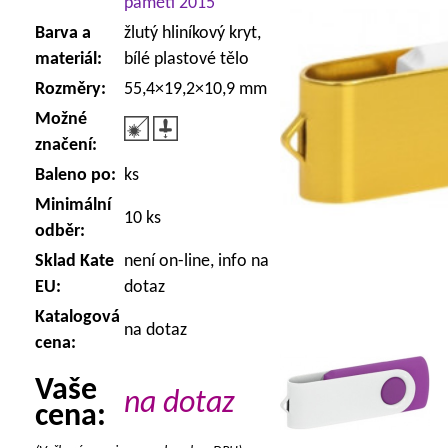
paměti 2015
Barva a
žlutý hliníkový kryt,
materiál:
bílé plastové tělo
Rozměry:
55,4×19,2×10,9 mm
Možné
značení:
Baleno po:
ks
Minimální
10 ks
odběr:
Sklad Kate
není on-line, info na
EU:
dotaz
Katalogová
na dotaz
cena:
Vaše
na dotaz
cena: