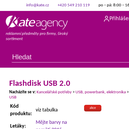
info@kate.cz
+420 549 210 119
po – pá: 8:00 – 1
Přihláše
reklamní předměty pro firmy, široký
sortiment
Flashdisk USB 2.0
Nacházíte se v:
Kancelářské potřeby
>
USB, powerbank, elektronika
USB
Kód
akce
viz tabulka
produktu:
Mějte barvy na
Letáky: