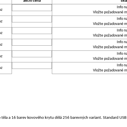
akční cena
skl
Info n
az
Vložte požadované mn
Info n
az
Vložte požadované mn
Info n
az
Vložte požadované mn
Info n
az
Vložte požadované mn
Info n
az
Vložte požadované mn
Info n
az
Vložte požadované mn
 těla a 16 barev kovového krytu dělá 256 barevných variant. Standard US