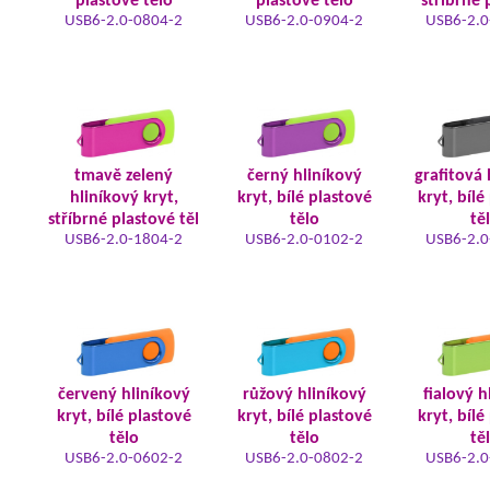
plastové tělo
plastové tělo
stříbrné 
USB6-2.0-0804-2
USB6-2.0-0904-2
USB6-2.0
tmavě zelený
černý hliníkový
grafitová 
hliníkový kryt,
kryt, bílé plastové
kryt, bílé
stříbrné plastové těl
tělo
tě
USB6-2.0-1804-2
USB6-2.0-0102-2
USB6-2.0
červený hliníkový
růžový hliníkový
fialový h
kryt, bílé plastové
kryt, bílé plastové
kryt, bílé
tělo
tělo
tě
USB6-2.0-0602-2
USB6-2.0-0802-2
USB6-2.0