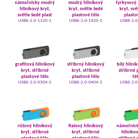
námořnicky modrý
modrý hliníkový
tyrkysový 
hliníkový kryt,
kryt, světle šedé
kryt, svě
světle šedé plast
plastové tělo
plasto
USB6-2.0-1320-2
USB6-2.0-1420-2
USB6-2.0
grafitová hliníkový
stříbrný hliníkový
bílý hliní
kryt, stříbrné
kryt, stříbrné
stříbrné 
plastové tělo
plastové tělo
tě
USB6-2.0-0304-2
USB6-2.0-0404-2
USB6-2.0
růžový hliníkový
fialový hliníkový
námořnic
kryt, stříbrné
kryt, stříbrné
hliníkov