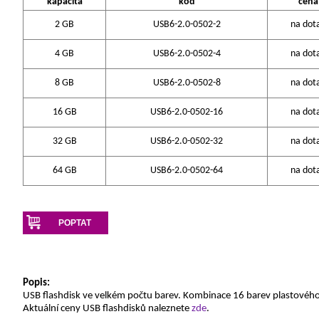
kapacita
kód
cena
2 GB
USB6-2.0-0502-2
na dot
4 GB
USB6-2.0-0502-4
na dot
8 GB
USB6-2.0-0502-8
na dot
16 GB
USB6-2.0-0502-16
na dot
32 GB
USB6-2.0-0502-32
na dot
64 GB
USB6-2.0-0502-64
na dot
POPTAT
Popis:
USB flashdisk ve velkém počtu barev. Kombinace 16 barev plastového
Aktuální ceny USB flashdisků naleznete
zde
.