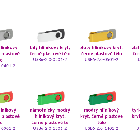
hliníkový
bílý hliníkový kryt,
žlutý hliníkový kryt,
zla
é plastové
černé plastové tělo
černé plastové tělo
čer
USB6-2.0-0201-2
USB6-2.0-0501-2
U
lo
-0401-2
liníkový
námořnicky modrý
modrý hliníkový
tyr
é plastové
hliníkový kryt,
kryt, černé plastové
kry
lo
černé plastové tě
tělo
-0901-2
USB6-2.0-1301-2
USB6-2.0-1401-2
U