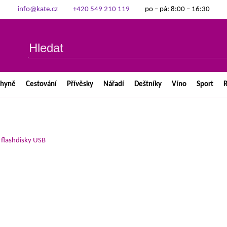
info@kate.cz
+420 549 210 119
po – pá: 8:00 – 16:30
chyně
Cestování
Přívěsky
Nářadí
Deštníky
Víno
Sport
R
>
flashdisky USB