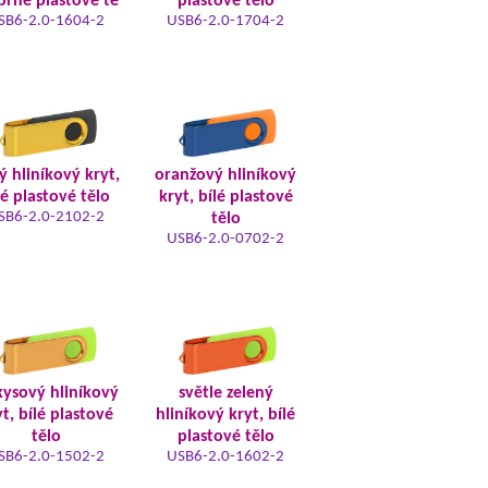
íbrné plastové tě
plastové tělo
SB6-2.0-1604-2
USB6-2.0-1704-2
tý hliníkový kryt,
oranžový hliníkový
lé plastové tělo
kryt, bílé plastové
SB6-2.0-2102-2
tělo
USB6-2.0-0702-2
kysový hliníkový
světle zelený
t, bílé plastové
hliníkový kryt, bílé
tělo
plastové tělo
SB6-2.0-1502-2
USB6-2.0-1602-2