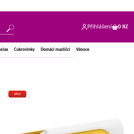
Přihlášení
0 Kč
elax
Cukrovinky
Domácí
mazlíčci
Vánoce
akce