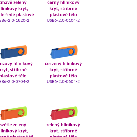
tmavě zelený
černý hliníkový
liníkový kryt,
kryt, stříbrné
tle šedé plastové
plastové tělo
SB6-2.0-1820-2
USB6-2.0-0104-2
nžový hliníkový
červený hliníkový
kryt, stříbrné
kryt, stříbrné
plastové tělo
plastové tělo
SB6-2.0-0704-2
USB6-2.0-0604-2
světle zelený
zelený hliníkový
liníkový kryt,
kryt, stříbrné