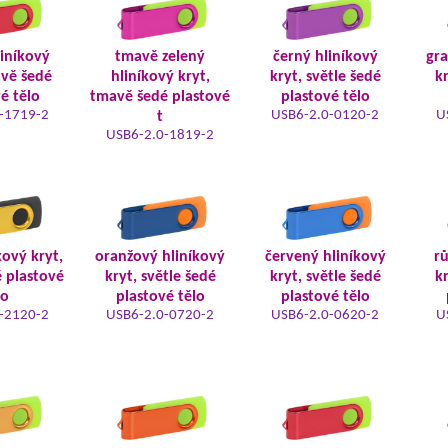
liníkový
tmavě zelený
černý hliníkový
gra
avě šedé
hliníkový kryt,
kryt, světle šedé
kr
é tělo
tmavě šedé plastové
plastové tělo
-1719-2
USB6-2.0-0120-2
U
t
USB6-2.0-1819-2
kový kryt,
oranžový hliníkový
červený hliníkový
rů
é plastové
kryt, světle šedé
kryt, světle šedé
kr
lo
plastové tělo
plastové tělo
-2120-2
USB6-2.0-0720-2
USB6-2.0-0620-2
U