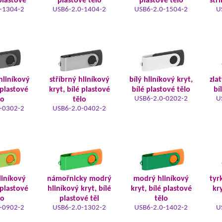
plastové
plastové tělo
plastové tělo
stř
-1304-2
USB6-2.0-1404-2
USB6-2.0-1504-2
U
hliníkový
stříbrný hliníkový
bílý hliníkový kryt,
zla
 plastové
kryt, bílé plastové
bílé plastové tělo
bí
USB6-2.0-0202-2
U
lo
tělo
-0302-2
USB6-2.0-0402-2
liníkový
námořnicky modrý
modrý hliníkový
tyr
 plastové
hliníkový kryt, bílé
kryt, bílé plastové
kry
lo
plastové těl
tělo
-0902-2
USB6-2.0-1302-2
USB6-2.0-1402-2
U