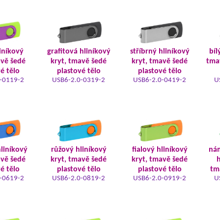
iníkový
grafitová hliníkový
stříbrný hliníkový
bíl
avě šedé
kryt, tmavě šedé
kryt, tmavě šedé
tma
é tělo
plastové tělo
plastové tělo
-0119-2
USB6-2.0-0319-2
USB6-2.0-0419-2
U
liníkový
růžový hliníkový
fialový hliníkový
ná
avě šedé
kryt, tmavě šedé
kryt, tmavě šedé
h
é tělo
plastové tělo
plastové tělo
tm
-0619-2
USB6-2.0-0819-2
USB6-2.0-0919-2
U