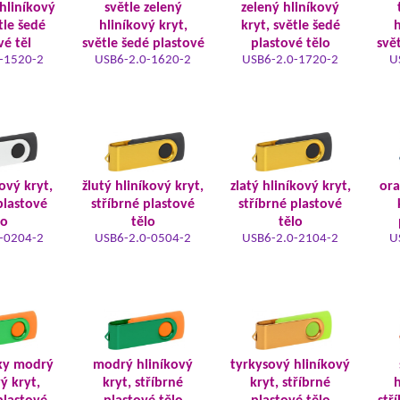
hliníkový
světle zelený
zelený hliníkový
tle šedé
hliníkový kryt,
kryt, světle šedé
h
vé těl
světle šedé plastové
plastové tělo
svě
-1520-2
USB6-2.0-1620-2
USB6-2.0-1720-2
U
kový kryt,
žlutý hliníkový kryt,
zlatý hliníkový kryt,
ora
plastové
stříbrné plastové
stříbrné plastové
lo
tělo
tělo
-0204-2
USB6-2.0-0504-2
USB6-2.0-2104-2
U
ky modrý
modrý hliníkový
tyrkysový hliníkový
ý kryt,
kryt, stříbrné
kryt, stříbrné
h