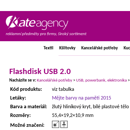
reklamní předměty pro firmy, široký sortiment
Textil
Kšiltovky
Kancelářské
potřeby
Ku
Flashdisk USB 2.0
Nacházíte se v:
Kancelářské potřeby
>
USB, powerbank, elektronika
Kód produktu:
viz tabulka
Letáky:
Mějte barvy na paměti 2015
Barva a materiál:
žlutý hliníkový kryt, bílé plastové tělo
Rozměry:
55,4×19,2×10,9 mm
Možné značení: