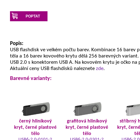
POPTAT
Popis:
USB flashdisk ve velkém počtu barev. Kombinace 16 barev 
těla a 16 barev kovového krytu dělá 256 barevných variant.
USB 2.0 s konektorem USB A. Na kovovém krytu je očko na 
Aktuální ceny USB flashdisků naleznete
zde
.
Barevné varianty:
černý hliníkový
grafitová hliníkový
stříbrný 
kryt, černé plastové
kryt, černé plastové
kryt, čern
tělo
tělo
tě
USB6-2.0-0101-2
USB6-2.0-0301-2
USB6-2.0