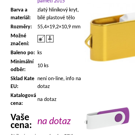
paměti 2015
Barva a
zlatý hliníkový kryt,
materiál:
bílé plastové tělo
Rozměry:
55,4×19,2×10,9 mm
Možné
značení:
Baleno po:
ks
Minimální
10 ks
odběr:
Sklad Kate
není on-line, info na
EU:
dotaz
Katalogová
na dotaz
cena:
Vaše
na dotaz
cena: