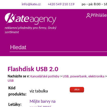
info@kate.cz
+420 549 210 119
po – pá: 8:00 – 1
Přihláše
reklamní předměty pro firmy, široký
sortiment
Flashdisk USB 2.0
Nacházíte se v:
Kancelářské potřeby
>
USB, powerbank, elektronika
USB
Kód
akce
viz tabulka
produktu:
Mějte barvy na
Letáky: