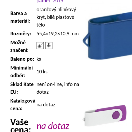
paměti 2015
oranžový hliníkový
Barva a
kryt, bílé plastové
materiál:
tělo
Rozměry:
55,4×19,2×10,9 mm
Možné
značení:
Baleno po:
ks
Minimální
10 ks
odběr:
Sklad Kate
není on-line, info na
EU:
dotaz
Katalogová
na dotaz
cena:
Vaše
na dotaz
cena: