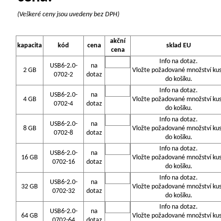
(Veškeré ceny jsou uvedeny bez DPH)
akční
kapacita
kód
cena
sklad EU
cena
Info na dotaz.
USB6-2.0-
na
2 GB
Vložte požadované množství ku
0702-2
dotaz
do košíku.
Info na dotaz.
USB6-2.0-
na
4 GB
Vložte požadované množství ku
0702-4
dotaz
do košíku.
Info na dotaz.
USB6-2.0-
na
8 GB
Vložte požadované množství ku
0702-8
dotaz
do košíku.
Info na dotaz.
USB6-2.0-
na
16 GB
Vložte požadované množství ku
0702-16
dotaz
do košíku.
Info na dotaz.
USB6-2.0-
na
32 GB
Vložte požadované množství ku
0702-32
dotaz
do košíku.
Info na dotaz.
USB6-2.0-
na
64 GB
Vložte požadované množství ku
0702-64
dotaz