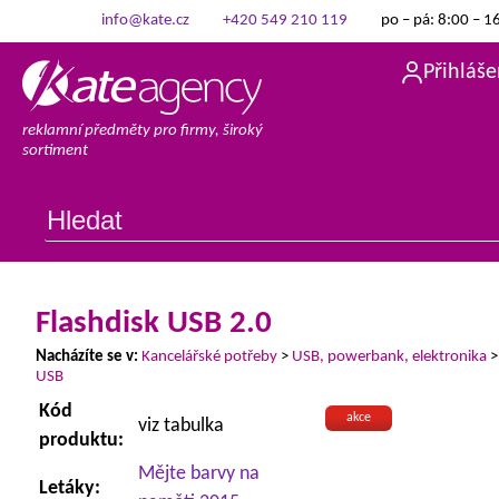
info@kate.cz
+420 549 210 119
po – pá: 8:00 – 1
Přihláše
reklamní předměty pro firmy, široký
sortiment
Flashdisk USB 2.0
Nacházíte se v:
Kancelářské potřeby
>
USB, powerbank, elektronika
USB
Kód
akce
viz tabulka
produktu:
Mějte barvy na
Letáky: