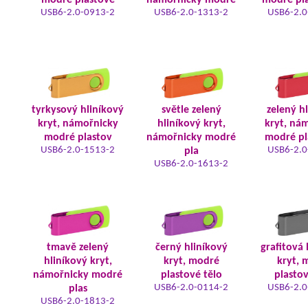
modré plastové
námořnicky modré
modré pla
USB6-2.0-0913-2
USB6-2.0-1313-2
USB6-2.0
tyrkysový hliníkový
světle zelený
zelený h
kryt, námořnicky
hliníkový kryt,
kryt, ná
modré plastov
námořnicky modré
modré pl
USB6-2.0-1513-2
USB6-2.0
pla
USB6-2.0-1613-2
tmavě zelený
černý hliníkový
grafitová 
hliníkový kryt,
kryt, modré
kryt, 
námořnicky modré
plastové tělo
plastov
USB6-2.0-0114-2
USB6-2.0
plas
USB6-2.0-1813-2