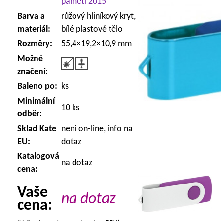
paměti 2015
Barva a
růžový hliníkový kryt,
materiál:
bílé plastové tělo
Rozměry:
55,4×19,2×10,9 mm
Možné
značení:
Baleno po:
ks
Minimální
10 ks
odběr:
Sklad Kate
není on-line, info na
EU:
dotaz
Katalogová
na dotaz
cena:
Vaše
na dotaz
cena: