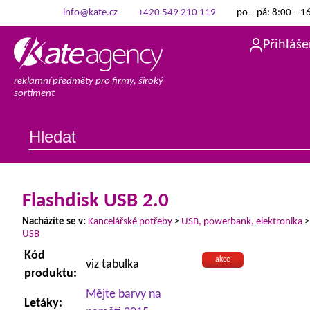
info@kate.cz
+420 549 210 119
po – pá: 8:00 – 1
Přihláše
reklamní předměty pro firmy, široký
sortiment
Flashdisk USB 2.0
Nacházíte se v:
Kancelářské potřeby
>
USB, powerbank, elektronika
USB
Kód
akce
viz tabulka
produktu:
Mějte barvy na
Letáky: