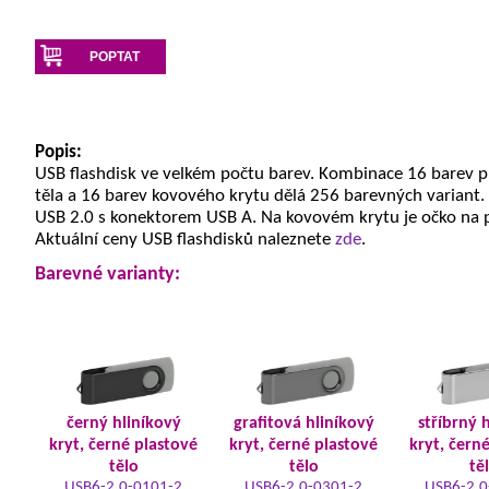
POPTAT
Popis:
USB flashdisk ve velkém počtu barev. Kombinace 16 barev 
těla a 16 barev kovového krytu dělá 256 barevných variant.
USB 2.0 s konektorem USB A. Na kovovém krytu je očko na 
Aktuální ceny USB flashdisků naleznete
zde
.
Barevné varianty:
černý hliníkový
grafitová hliníkový
stříbrný 
kryt, černé plastové
kryt, černé plastové
kryt, čern
tělo
tělo
tě
USB6-2.0-0101-2
USB6-2.0-0301-2
USB6-2.0