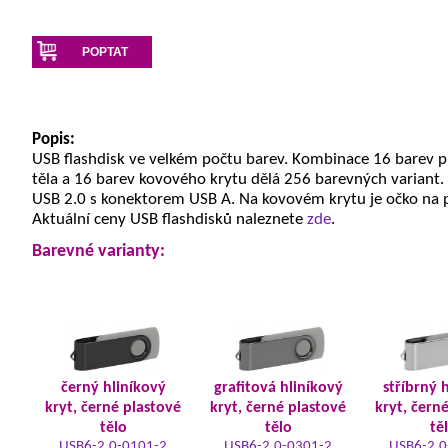
POPTAT
Popis:
USB flashdisk ve velkém počtu barev. Kombinace 16 barev 
těla a 16 barev kovového krytu dělá 256 barevných variant.
USB 2.0 s konektorem USB A. Na kovovém krytu je očko na 
Aktuální ceny USB flashdisků naleznete
zde
.
Barevné varianty:
černý hliníkový
grafitová hliníkový
stříbrný 
kryt, černé plastové
kryt, černé plastové
kryt, čern
tělo
tělo
tě
USB6-2.0-0101-2
USB6-2.0-0301-2
USB6-2.0