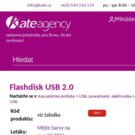
info@kate.cz
+420 549 210 119
po – pá: 8:00 – 1
Přihláše
reklamní předměty pro firmy, široký
sortiment
Flashdisk USB 2.0
Nacházíte se v:
Kancelářské potřeby
>
USB, powerbank, elektronika
USB
Kód
akce
viz tabulka
produktu:
Mějte barvy na
Letáky: