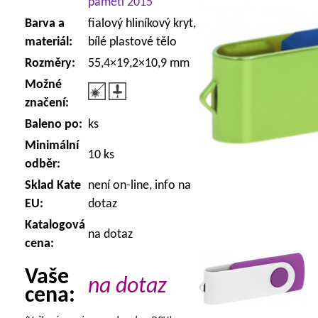
paměti 2015
Barva a
fialový hliníkový kryt,
materiál:
bílé plastové tělo
Rozměry:
55,4×19,2×10,9 mm
Možné
značení:
Baleno po:
ks
Minimální
10 ks
odběr:
Sklad Kate
není on-line, info na
EU:
dotaz
Katalogová
na dotaz
cena:
Vaše
na dotaz
cena: