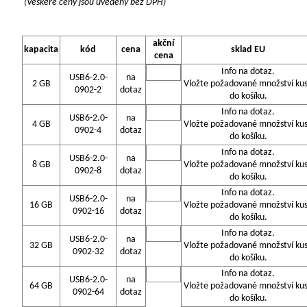
(Veškeré ceny jsou uvedeny bez DPH)
akční
kapacita
kód
cena
sklad EU
cena
Info na dotaz.
USB6-2.0-
na
2 GB
Vložte požadované množství ku
0902-2
dotaz
do košíku.
Info na dotaz.
USB6-2.0-
na
4 GB
Vložte požadované množství ku
0902-4
dotaz
do košíku.
Info na dotaz.
USB6-2.0-
na
8 GB
Vložte požadované množství ku
0902-8
dotaz
do košíku.
Info na dotaz.
USB6-2.0-
na
16 GB
Vložte požadované množství ku
0902-16
dotaz
do košíku.
Info na dotaz.
USB6-2.0-
na
32 GB
Vložte požadované množství ku
0902-32
dotaz
do košíku.
Info na dotaz.
USB6-2.0-
na
64 GB
Vložte požadované množství ku
0902-64
dotaz
do košíku.