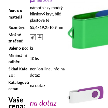
paměti 2015
námořnicky modrý
Barva a
hliníkový kryt, bílé
materiál:
plastové těl
Rozměry:
55,4×19,2×10,9 mm
Možné
značení:
Baleno po:
ks
Minimální
10 ks
odběr:
Sklad Kate
není on-line, info na
EU:
dotaz
Katalogová
na dotaz
cena:
Vaše
na dotaz
cena: