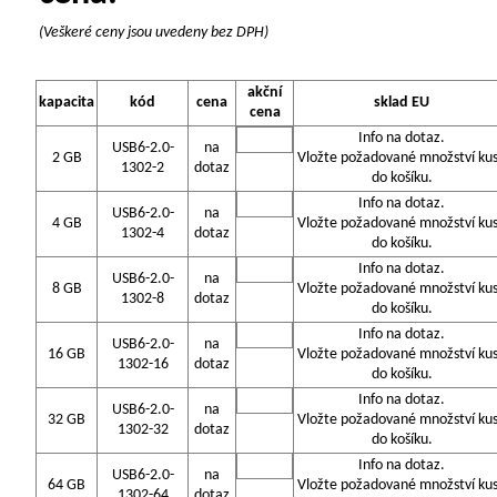
(Veškeré ceny jsou uvedeny bez DPH)
akční
kapacita
kód
cena
sklad EU
cena
Info na dotaz.
USB6-2.0-
na
2 GB
Vložte požadované množství ku
1302-2
dotaz
do košíku.
Info na dotaz.
USB6-2.0-
na
4 GB
Vložte požadované množství ku
1302-4
dotaz
do košíku.
Info na dotaz.
USB6-2.0-
na
8 GB
Vložte požadované množství ku
1302-8
dotaz
do košíku.
Info na dotaz.
USB6-2.0-
na
16 GB
Vložte požadované množství ku
1302-16
dotaz
do košíku.
Info na dotaz.
USB6-2.0-
na
32 GB
Vložte požadované množství ku
1302-32
dotaz
do košíku.
Info na dotaz.
USB6-2.0-
na
64 GB
Vložte požadované množství ku
1302-64
dotaz