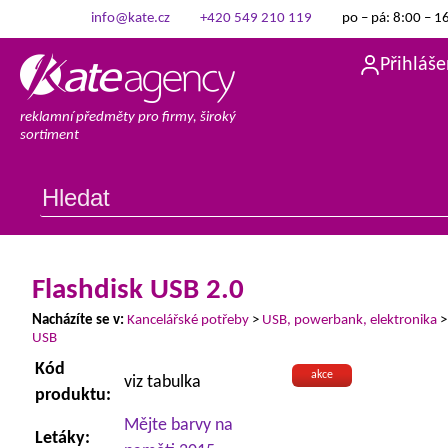
info@kate.cz
+420 549 210 119
po – pá: 8:00 – 1
Přihláše
reklamní předměty pro firmy, široký
sortiment
Flashdisk USB 2.0
Nacházíte se v:
Kancelářské potřeby
>
USB, powerbank, elektronika
USB
Kód
akce
viz tabulka
produktu:
Mějte barvy na
Letáky: