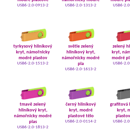
modré plastové
námořnicky modré
modré pla
USB6-2.0-0913-2
USB6-2.0-1313-2
USB6-2.0
tyrkysový hliníkový
světle zelený
zelený h
kryt, námořnicky
hliníkový kryt,
kryt, ná
modré plastov
námořnicky modré
modré pl
USB6-2.0-1513-2
USB6-2.0
pla
USB6-2.0-1613-2
tmavě zelený
černý hliníkový
grafitová 
hliníkový kryt,
kryt, modré
kryt, 
námořnicky modré
plastové tělo
plastov
USB6-2.0-0114-2
USB6-2.0
plas
USB6-2.0-1813-2