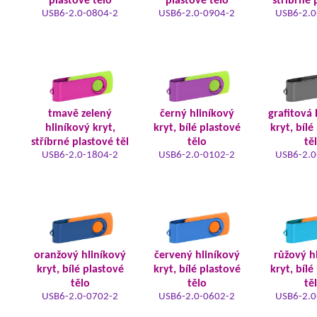
plastové tělo
plastové tělo
stříbrné 
USB6-2.0-0804-2
USB6-2.0-0904-2
USB6-2.0
tmavě zelený
černý hliníkový
grafitová 
hliníkový kryt,
kryt, bílé plastové
kryt, bílé
stříbrné plastové těl
tělo
tě
USB6-2.0-1804-2
USB6-2.0-0102-2
USB6-2.0
oranžový hliníkový
červený hliníkový
růžový h
kryt, bílé plastové
kryt, bílé plastové
kryt, bílé
tělo
tělo
tě
USB6-2.0-0702-2
USB6-2.0-0602-2
USB6-2.0