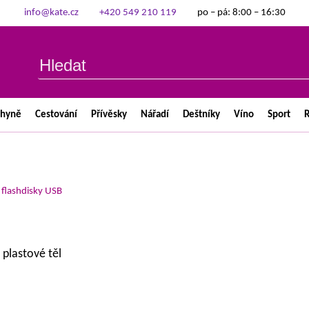
info@kate.cz
+420 549 210 119
po – pá: 8:00 – 16:30
chyně
Cestování
Přívěsky
Nářadí
Deštníky
Víno
Sport
R
>
flashdisky USB
 plastové těl