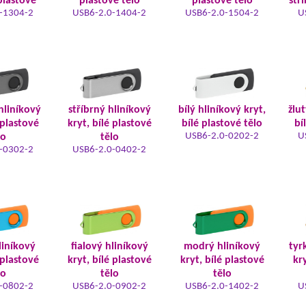
plastové
plastové tělo
plastové tělo
stř
-1304-2
USB6-2.0-1404-2
USB6-2.0-1504-2
U
hliníkový
stříbrný hliníkový
bílý hliníkový kryt,
žlut
 plastové
kryt, bílé plastové
bílé plastové tělo
bí
USB6-2.0-0202-2
U
lo
tělo
-0302-2
USB6-2.0-0402-2
liníkový
fialový hliníkový
modrý hliníkový
tyr
 plastové
kryt, bílé plastové
kryt, bílé plastové
kry
lo
tělo
tělo
-0802-2
USB6-2.0-0902-2
USB6-2.0-1402-2
U