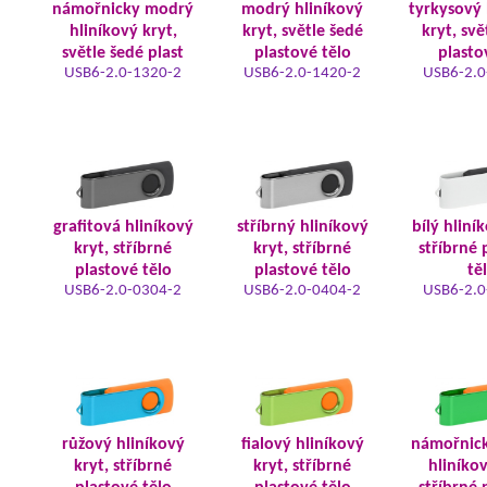
námořnicky modrý
modrý hliníkový
tyrkysový 
hliníkový kryt,
kryt, světle šedé
kryt, svě
světle šedé plast
plastové tělo
plasto
USB6-2.0-1320-2
USB6-2.0-1420-2
USB6-2.0
grafitová hliníkový
stříbrný hliníkový
bílý hliní
kryt, stříbrné
kryt, stříbrné
stříbrné 
plastové tělo
plastové tělo
tě
USB6-2.0-0304-2
USB6-2.0-0404-2
USB6-2.0
růžový hliníkový
fialový hliníkový
námořnic
kryt, stříbrné
kryt, stříbrné
hliníkov