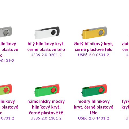
hliníkový
bílý hliníkový kryt,
žlutý hliníkový kryt,
zla
é plastové
černé plastové tělo
černé plastové tělo
čer
USB6-2.0-0201-2
USB6-2.0-0501-2
U
lo
-0401-2
liníkový
námořnicky modrý
modrý hliníkový
tyr
é plastové
hliníkový kryt,
kryt, černé plastové
kry
lo
černé plastové tě
tělo
-0901-2
USB6-2.0-1301-2
USB6-2.0-1401-2
U