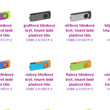
iníkový
grafitová hliníkový
stříbrný hliníkový
bíl
avě šedé
kryt, tmavě šedé
kryt, tmavě šedé
tma
é tělo
plastové tělo
plastové tělo
-0119-2
USB6-2.0-0319-2
USB6-2.0-0419-2
U
liníkový
růžový hliníkový
fialový hliníkový
ná
avě šedé
kryt, tmavě šedé
kryt, tmavě šedé
h
é tělo
plastové tělo
plastové tělo
tm
-0619-2
USB6-2.0-0819-2
USB6-2.0-0919-2
U