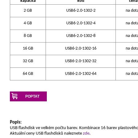
kapacita
kód
cena
2 GB
USB6-2.0-1302-2
na dot
4 GB
USB6-2.0-1302-4
na dot
8 GB
USB6-2.0-1302-8
na dot
16 GB
USB6-2.0-1302-16
na dot
32 GB
USB6-2.0-1302-32
na dot
64 GB
USB6-2.0-1302-64
na dot
POPTAT
Popis:
USB flashdisk ve velkém počtu barev. Kombinace 16 barev plastového
Aktuální ceny USB flashdisků naleznete
zde
.