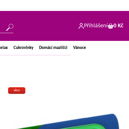
Přihlášení
0 Kč
elax
Cukrovinky
Domácí
mazlíčci
Vánoce
akce