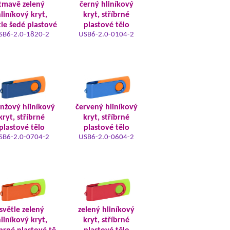
tmavě zelený
černý hliníkový
liníkový kryt,
kryt, stříbrné
tle šedé plastové
plastové tělo
SB6-2.0-1820-2
USB6-2.0-0104-2
nžový hliníkový
červený hliníkový
kryt, stříbrné
kryt, stříbrné
plastové tělo
plastové tělo
SB6-2.0-0704-2
USB6-2.0-0604-2
světle zelený
zelený hliníkový
liníkový kryt,
kryt, stříbrné