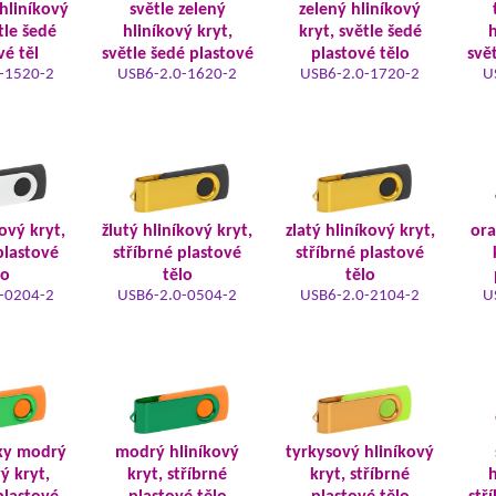
hliníkový
světle zelený
zelený hliníkový
tle šedé
hliníkový kryt,
kryt, světle šedé
h
vé těl
světle šedé plastové
plastové tělo
svě
-1520-2
USB6-2.0-1620-2
USB6-2.0-1720-2
U
kový kryt,
žlutý hliníkový kryt,
zlatý hliníkový kryt,
ora
plastové
stříbrné plastové
stříbrné plastové
lo
tělo
tělo
-0204-2
USB6-2.0-0504-2
USB6-2.0-2104-2
U
ky modrý
modrý hliníkový
tyrkysový hliníkový
ý kryt,
kryt, stříbrné
kryt, stříbrné
h