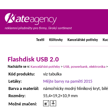
reklamní předměty pro firmy, široký sortiment
Textil
Kšiltovky
Kancelářské
potřeby
Ku
Flashdisk USB 2.0
Nacházíte se v:
Kancelářské potřeby
>
USB, powerbank, elektronika
Kód produktu:
viz tabulka
Letáky:
Mějte barvy na paměti 2015
Barva a materiál:
námořnicky modrý hliníkový kryt, bílé
Rozměry:
55,4×19,2×10,9 mm
Možné značení: