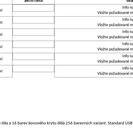
akční cena
skl
Info n
az
Vložte požadované mn
Info n
az
Vložte požadované mn
Info n
az
Vložte požadované mn
Info n
az
Vložte požadované mn
Info n
az
Vložte požadované mn
Info n
az
Vložte požadované mn
 těla a 16 barev kovového krytu dělá 256 barevných variant. Standard US