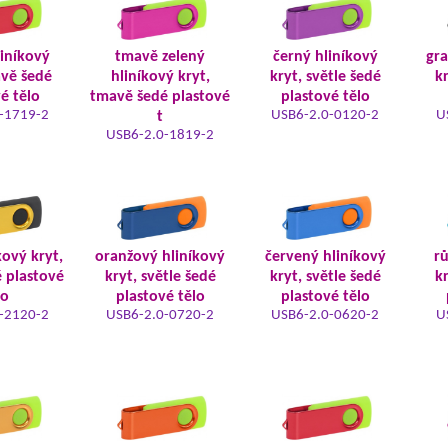
liníkový
tmavě zelený
černý hliníkový
gra
avě šedé
hliníkový kryt,
kryt, světle šedé
kr
é tělo
tmavě šedé plastové
plastové tělo
-1719-2
USB6-2.0-0120-2
U
t
USB6-2.0-1819-2
kový kryt,
oranžový hliníkový
červený hliníkový
rů
é plastové
kryt, světle šedé
kryt, světle šedé
kr
lo
plastové tělo
plastové tělo
-2120-2
USB6-2.0-0720-2
USB6-2.0-0620-2
U