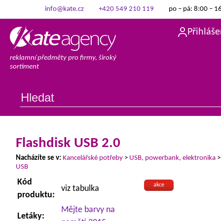
info@kate.cz
+420 549 210 119
po – pá: 8:00 – 1
Přihláše
reklamní předměty pro firmy, široký
sortiment
Flashdisk USB 2.0
Nacházíte se v:
Kancelářské potřeby
>
USB, powerbank, elektronika
USB
Kód
akce
viz tabulka
produktu:
Mějte barvy na
Letáky: