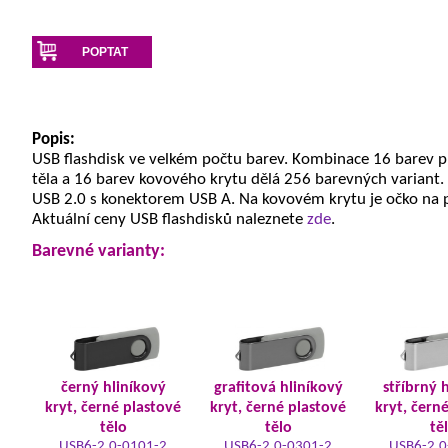
POPTAT
Popis:
USB flashdisk ve velkém počtu barev. Kombinace 16 barev 
těla a 16 barev kovového krytu dělá 256 barevných variant.
USB 2.0 s konektorem USB A. Na kovovém krytu je očko na 
Aktuální ceny USB flashdisků naleznete
zde
.
Barevné varianty:
černý hliníkový
grafitová hliníkový
stříbrný 
kryt, černé plastové
kryt, černé plastové
kryt, čern
tělo
tělo
tě
USB6-2.0-0101-2
USB6-2.0-0301-2
USB6-2.0