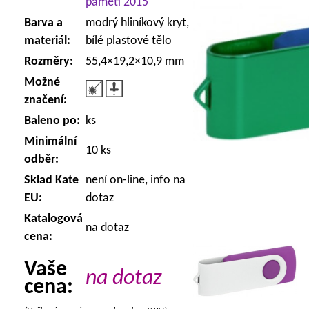
paměti 2015
Barva a
modrý hliníkový kryt,
materiál:
bílé plastové tělo
Rozměry:
55,4×19,2×10,9 mm
Možné
značení:
Baleno po:
ks
Minimální
10 ks
odběr:
Sklad Kate
není on-line, info na
EU:
dotaz
Katalogová
na dotaz
cena:
Vaše
na dotaz
cena: