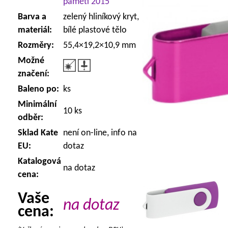
paměti 2015
Barva a
zelený hliníkový kryt,
materiál:
bílé plastové tělo
Rozměry:
55,4×19,2×10,9 mm
Možné
značení:
Baleno po:
ks
Minimální
10 ks
odběr:
Sklad Kate
není on-line, info na
EU:
dotaz
Katalogová
na dotaz
cena:
Vaše
na dotaz
cena: