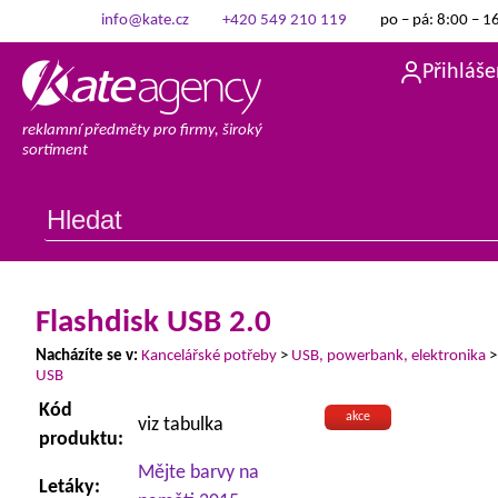
info@kate.cz
+420 549 210 119
po – pá: 8:00 – 1
Přihláše
reklamní předměty pro firmy, široký
sortiment
Flashdisk USB 2.0
Nacházíte se v:
Kancelářské potřeby
>
USB, powerbank, elektronika
USB
Kód
akce
viz tabulka
produktu:
Mějte barvy na
Letáky: