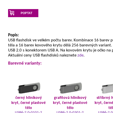
POPTAT
Popis:
USB flashdisk ve velkém počtu barev. Kombinace 16 barev 
těla a 16 barev kovového krytu dělá 256 barevných variant.
USB 2.0 s konektorem USB A. Na kovovém krytu je očko na 
Aktuální ceny USB flashdisků naleznete
zde
.
Barevné varianty:
černý hliníkový
grafitová hliníkový
stříbrný 
kryt, černé plastové
kryt, černé plastové
kryt, čern
tělo
tělo
tě
USB6-2.0-0101-2
USB6-2.0-0301-2
USB6-2.0