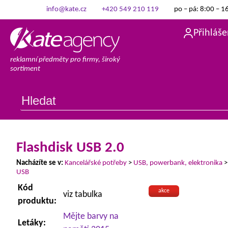
info@kate.cz
+420 549 210 119
po – pá: 8:00 – 1
Přihláše
reklamní předměty pro firmy, široký
sortiment
Flashdisk USB 2.0
Nacházíte se v:
Kancelářské potřeby
>
USB, powerbank, elektronika
USB
Kód
akce
viz tabulka
produktu:
Mějte barvy na
Letáky: