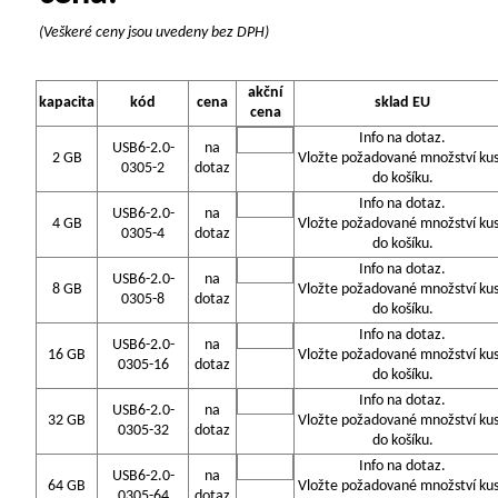
(Veškeré ceny jsou uvedeny bez DPH)
akční
kapacita
kód
cena
sklad EU
cena
Info na dotaz.
USB6-2.0-
na
2 GB
Vložte požadované množství ku
0305-2
dotaz
do košíku.
Info na dotaz.
USB6-2.0-
na
4 GB
Vložte požadované množství ku
0305-4
dotaz
do košíku.
Info na dotaz.
USB6-2.0-
na
8 GB
Vložte požadované množství ku
0305-8
dotaz
do košíku.
Info na dotaz.
USB6-2.0-
na
16 GB
Vložte požadované množství ku
0305-16
dotaz
do košíku.
Info na dotaz.
USB6-2.0-
na
32 GB
Vložte požadované množství ku
0305-32
dotaz
do košíku.
Info na dotaz.
USB6-2.0-
na
64 GB
Vložte požadované množství ku
0305-64
dotaz