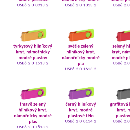
modré plastové
námořnicky modré
modré pla
USB6-2.0-0913-2
USB6-2.0-1313-2
USB6-2.0
tyrkysový hliníkový
světle zelený
zelený h
kryt, námořnicky
hliníkový kryt,
kryt, ná
modré plastov
námořnicky modré
modré pl
USB6-2.0-1513-2
USB6-2.0
pla
USB6-2.0-1613-2
tmavě zelený
černý hliníkový
grafitová 
hliníkový kryt,
kryt, modré
kryt, 
námořnicky modré
plastové tělo
plastov
USB6-2.0-0114-2
USB6-2.0
plas
USB6-2.0-1813-2