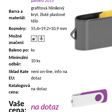
paměti 2015
grafitová hliníkový
Barva a
kryt, žluté plastové
materiál:
tělo
Rozměry:
55,4×19,2×10,9 mm
Možné
značení:
Baleno po:
ks
Minimální
10 ks
odběr:
Sklad Kate
není on-line, info na
EU:
dotaz
Katalogová
na dotaz
cena:
Vaše
na dotaz
cena: