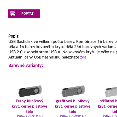
POPTAT
Popis:
USB flashdisk ve velkém počtu barev. Kombinace 16 barev 
těla a 16 barev kovového krytu dělá 256 barevných variant.
USB 2.0 s konektorem USB A. Na kovovém krytu je očko na 
Aktuální ceny USB flashdisků naleznete
zde
.
Barevné varianty:
černý hliníkový
grafitová hliníkový
stříbrný 
kryt, černé plastové
kryt, černé plastové
kryt, čern
tělo
tělo
tě
USB6-2.0-0101-2
USB6-2.0-0301-2
USB6-2.0