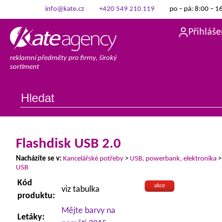
info@kate.cz
+420 549 210 119
po – pá: 8:00 – 1
Přihláše
reklamní předměty pro firmy, široký
sortiment
Flashdisk USB 2.0
Nacházíte se v:
Kancelářské potřeby
>
USB, powerbank, elektronika
USB
Kód
akce
viz tabulka
produktu:
Mějte barvy na
Letáky: