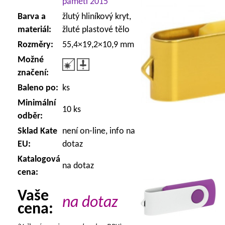
paměti 2015
Barva a
žlutý hliníkový kryt,
materiál:
žluté plastové tělo
Rozměry:
55,4×19,2×10,9 mm
Možné
značení:
Baleno po:
ks
Minimální
10 ks
odběr:
Sklad Kate
není on-line, info na
EU:
dotaz
Katalogová
na dotaz
cena:
Vaše
na dotaz
cena: