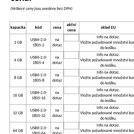
(Veškeré ceny jsou uvedeny bez DPH)
akční
kapacita
kód
cena
sklad EU
cena
Info na dotaz.
USB6-2.0-
na
2 GB
Vložte požadované množství ku
1805-2
dotaz
do košíku.
Info na dotaz.
USB6-2.0-
na
4 GB
Vložte požadované množství ku
1805-4
dotaz
do košíku.
Info na dotaz.
USB6-2.0-
na
8 GB
Vložte požadované množství ku
1805-8
dotaz
do košíku.
Info na dotaz.
USB6-2.0-
na
16 GB
Vložte požadované množství ku
1805-16
dotaz
do košíku.
Info na dotaz.
USB6-2.0-
na
32 GB
Vložte požadované množství ku
1805-32
dotaz
do košíku.
Info na dotaz.
USB6-2.0-
na
64 GB
Vložte požadované množství ku
1805-64
dotaz