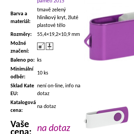
paměti 2015
tmavě zelený
Barva a
hliníkový kryt, žluté
materiál:
plastové tělo
Rozměry:
55,4×19,2×10,9 mm
Možné
značení:
Baleno po:
ks
Minimální
10 ks
odběr:
Sklad Kate
není on-line, info na
EU:
dotaz
Katalogová
na dotaz
cena:
Vaše
na dotaz
cena: