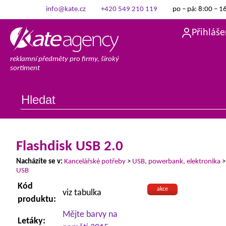
info@kate.cz
+420 549 210 119
po – pá: 8:00 – 1
Přihláše
reklamní předměty pro firmy, široký
sortiment
Flashdisk USB 2.0
Nacházíte se v:
Kancelářské potřeby
>
USB, powerbank, elektronika
USB
Kód
akce
viz tabulka
produktu:
Mějte barvy na
Letáky: