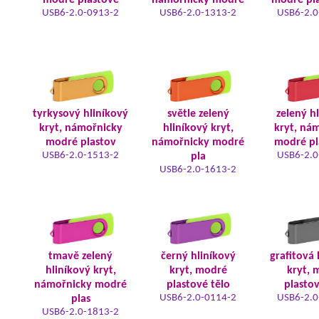
modré plastové
námořnicky modré
modré pla
USB6-2.0-0913-2
USB6-2.0-1313-2
USB6-2.0
tyrkysový hliníkový
světle zelený
zelený h
kryt, námořnicky
hliníkový kryt,
kryt, ná
modré plastov
námořnicky modré
modré pl
USB6-2.0-1513-2
USB6-2.0
pla
USB6-2.0-1613-2
tmavě zelený
černý hliníkový
grafitová 
hliníkový kryt,
kryt, modré
kryt, 
námořnicky modré
plastové tělo
plastov
USB6-2.0-0114-2
USB6-2.0
plas
USB6-2.0-1813-2