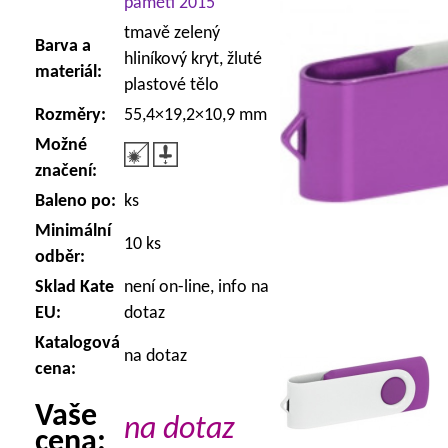
paměti 2015
tmavě zelený
Barva a
hliníkový kryt, žluté
materiál:
plastové tělo
Rozměry:
55,4×19,2×10,9 mm
Možné
značení:
Baleno po:
ks
Minimální
10 ks
odběr:
Sklad Kate
není on-line, info na
EU:
dotaz
Katalogová
na dotaz
cena:
Vaše
na dotaz
cena: