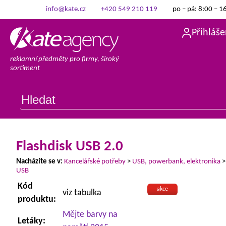
info@kate.cz
+420 549 210 119
po – pá: 8:00 – 1
Přihláše
reklamní předměty pro firmy, široký
sortiment
Flashdisk USB 2.0
Nacházíte se v:
Kancelářské potřeby
>
USB, powerbank, elektronika
USB
Kód
akce
viz tabulka
produktu:
Mějte barvy na
Letáky: