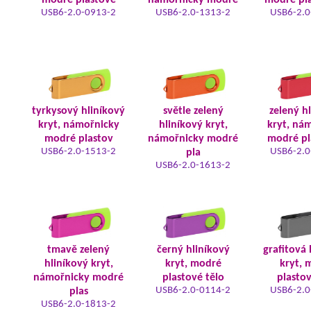
modré plastové
námořnicky modré
modré pla
USB6-2.0-0913-2
USB6-2.0-1313-2
USB6-2.0
tyrkysový hliníkový
světle zelený
zelený h
kryt, námořnicky
hliníkový kryt,
kryt, ná
modré plastov
námořnicky modré
modré pl
USB6-2.0-1513-2
USB6-2.0
pla
USB6-2.0-1613-2
tmavě zelený
černý hliníkový
grafitová 
hliníkový kryt,
kryt, modré
kryt, 
námořnicky modré
plastové tělo
plastov
USB6-2.0-0114-2
USB6-2.0
plas
USB6-2.0-1813-2