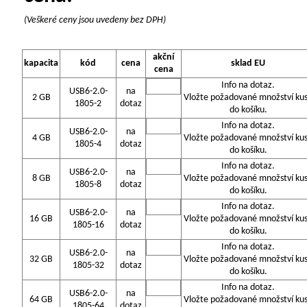
(Veškeré ceny jsou uvedeny bez DPH)
akční
kapacita
kód
cena
sklad EU
cena
Info na dotaz.
USB6-2.0-
na
2 GB
Vložte požadované množství ku
1805-2
dotaz
do košíku.
Info na dotaz.
USB6-2.0-
na
4 GB
Vložte požadované množství ku
1805-4
dotaz
do košíku.
Info na dotaz.
USB6-2.0-
na
8 GB
Vložte požadované množství ku
1805-8
dotaz
do košíku.
Info na dotaz.
USB6-2.0-
na
16 GB
Vložte požadované množství ku
1805-16
dotaz
do košíku.
Info na dotaz.
USB6-2.0-
na
32 GB
Vložte požadované množství ku
1805-32
dotaz
do košíku.
Info na dotaz.
USB6-2.0-
na
64 GB
Vložte požadované množství ku
1805-64
dotaz