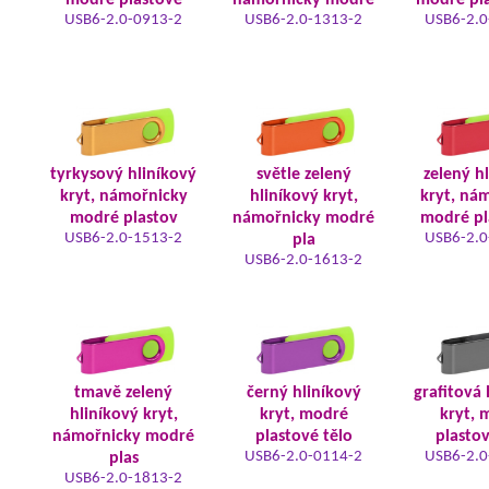
modré plastové
námořnicky modré
modré pla
USB6-2.0-0913-2
USB6-2.0-1313-2
USB6-2.0
tyrkysový hliníkový
světle zelený
zelený h
kryt, námořnicky
hliníkový kryt,
kryt, ná
modré plastov
námořnicky modré
modré pl
USB6-2.0-1513-2
USB6-2.0
pla
USB6-2.0-1613-2
tmavě zelený
černý hliníkový
grafitová 
hliníkový kryt,
kryt, modré
kryt, 
námořnicky modré
plastové tělo
plastov
USB6-2.0-0114-2
USB6-2.0
plas
USB6-2.0-1813-2