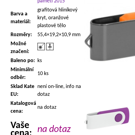
paměti 2015
grafitová hliníkový
Barva a
kryt, oranžové
materiál:
plastové tělo
Rozměry:
55,4×19,2×10,9 mm
Možné
značení:
Baleno po:
ks
Minimální
10 ks
odběr:
Sklad Kate
není on-line, info na
EU:
dotaz
Katalogová
na dotaz
cena:
Vaše
na dotaz
cena: