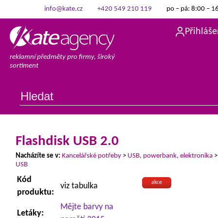
info@kate.cz
+420 549 210 119
po – pá: 8:00 – 1
Přihláše
reklamní předměty pro firmy, široký
sortiment
Flashdisk USB 2.0
Nacházíte se v:
Kancelářské potřeby
>
USB, powerbank, elektronika
USB
Kód
akce
viz tabulka
produktu:
Mějte barvy na
Letáky: