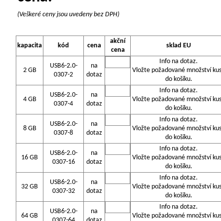
(Veškeré ceny jsou uvedeny bez DPH)
akční
kapacita
kód
cena
sklad EU
cena
Info na dotaz.
USB6-2.0-
na
2 GB
Vložte požadované množství ku
0307-2
dotaz
do košíku.
Info na dotaz.
USB6-2.0-
na
4 GB
Vložte požadované množství ku
0307-4
dotaz
do košíku.
Info na dotaz.
USB6-2.0-
na
8 GB
Vložte požadované množství ku
0307-8
dotaz
do košíku.
Info na dotaz.
USB6-2.0-
na
16 GB
Vložte požadované množství ku
0307-16
dotaz
do košíku.
Info na dotaz.
USB6-2.0-
na
32 GB
Vložte požadované množství ku
0307-32
dotaz
do košíku.
Info na dotaz.
USB6-2.0-
na
64 GB
Vložte požadované množství ku
0307-64
dotaz