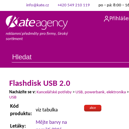
info@kate.cz
+420 549 210 119
po – pá: 8:00 – 1
Přihláše
reklamní předměty pro firmy, široký
sortiment
Flashdisk USB 2.0
Nacházíte se v:
Kancelářské potřeby
>
USB, powerbank, elektronika
USB
Kód
akce
viz tabulka
produktu:
Mějte barvy na
Letáky: