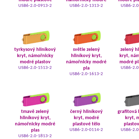
modré plastové
námořnicky modré
modré pla
USB6-2.0-0913-2
USB6-2.0-1313-2
USB6-2.0
tyrkysový hliníkový
světle zelený
zelený h
kryt, námořnicky
hliníkový kryt,
kryt, ná
modré plastov
námořnicky modré
modré pl
USB6-2.0-1513-2
USB6-2.0
pla
USB6-2.0-1613-2
tmavě zelený
černý hliníkový
grafitová 
hliníkový kryt,
kryt, modré
kryt, 
námořnicky modré
plastové tělo
plastov
USB6-2.0-0114-2
USB6-2.0
plas
USB6-2.0-1813-2