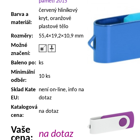
paměti 2015
červený hliníkový
Barva a
kryt, oranžové
materiál:
plastové tělo
Rozměry:
55,4×19,2×10,9 mm
Možné
značení:
Baleno po:
ks
Minimální
10 ks
odběr:
Sklad Kate
není on-line, info na
EU:
dotaz
Katalogová
na dotaz
cena:
Vaše
na dotaz
cena: