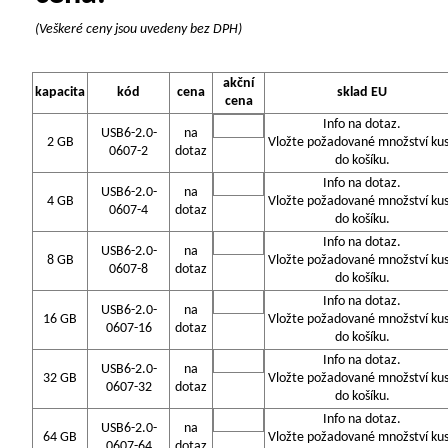
(Veškeré ceny jsou uvedeny bez DPH)
akční
kapacita
kód
cena
sklad EU
cena
Info na dotaz.
USB6-2.0-
na
2 GB
Vložte požadované množství ku
0607-2
dotaz
do košíku.
Info na dotaz.
USB6-2.0-
na
4 GB
Vložte požadované množství ku
0607-4
dotaz
do košíku.
Info na dotaz.
USB6-2.0-
na
8 GB
Vložte požadované množství ku
0607-8
dotaz
do košíku.
Info na dotaz.
USB6-2.0-
na
16 GB
Vložte požadované množství ku
0607-16
dotaz
do košíku.
Info na dotaz.
USB6-2.0-
na
32 GB
Vložte požadované množství ku
0607-32
dotaz
do košíku.
Info na dotaz.
USB6-2.0-
na
64 GB
Vložte požadované množství ku
0607-64
dotaz