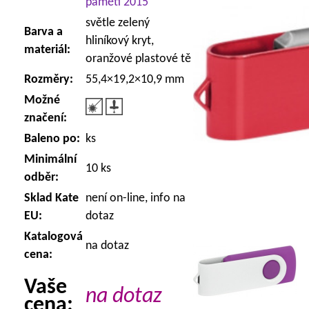
paměti 2015
světle zelený
Barva a
hliníkový kryt,
materiál:
oranžové plastové tě
Rozměry:
55,4×19,2×10,9 mm
Možné
značení:
Baleno po:
ks
Minimální
10 ks
odběr:
Sklad Kate
není on-line, info na
EU:
dotaz
Katalogová
na dotaz
cena:
Vaše
na dotaz
cena: