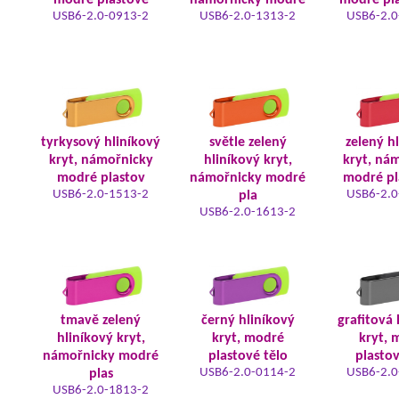
modré plastové
námořnicky modré
modré pla
USB6-2.0-0913-2
USB6-2.0-1313-2
USB6-2.0
tyrkysový hliníkový
světle zelený
zelený h
kryt, námořnicky
hliníkový kryt,
kryt, ná
modré plastov
námořnicky modré
modré pl
USB6-2.0-1513-2
USB6-2.0
pla
USB6-2.0-1613-2
tmavě zelený
černý hliníkový
grafitová 
hliníkový kryt,
kryt, modré
kryt, 
námořnicky modré
plastové tělo
plastov
USB6-2.0-0114-2
USB6-2.0
plas
USB6-2.0-1813-2