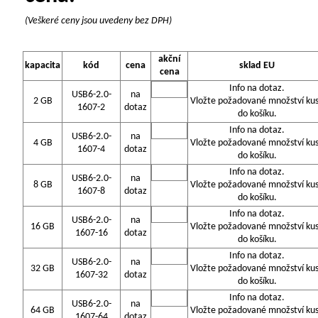
(Veškeré ceny jsou uvedeny bez DPH)
akční
kapacita
kód
cena
sklad EU
cena
Info na dotaz.
USB6-2.0-
na
2 GB
Vložte požadované množství ku
1607-2
dotaz
do košíku.
Info na dotaz.
USB6-2.0-
na
4 GB
Vložte požadované množství ku
1607-4
dotaz
do košíku.
Info na dotaz.
USB6-2.0-
na
8 GB
Vložte požadované množství ku
1607-8
dotaz
do košíku.
Info na dotaz.
USB6-2.0-
na
16 GB
Vložte požadované množství ku
1607-16
dotaz
do košíku.
Info na dotaz.
USB6-2.0-
na
32 GB
Vložte požadované množství ku
1607-32
dotaz
do košíku.
Info na dotaz.
USB6-2.0-
na
64 GB
Vložte požadované množství ku
1607-64
dotaz