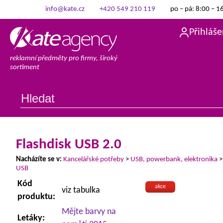
info@kate.cz
+420 549 210 119
po – pá: 8:00 – 1
Přihláše
reklamní předměty pro firmy, široký
sortiment
Flashdisk USB 2.0
Nacházíte se v:
Kancelářské potřeby
>
USB, powerbank, elektronika
USB
Kód
akce
viz tabulka
produktu:
Mějte barvy na
Letáky: