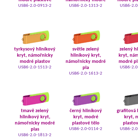
modré plastové
námořnicky modré
modré pla
USB6-2.0-0913-2
USB6-2.0-1313-2
USB6-2.0
tyrkysový hliníkový
světle zelený
zelený h
kryt, námořnicky
hliníkový kryt,
kryt, ná
modré plastov
námořnicky modré
modré pl
USB6-2.0-1513-2
USB6-2.0
pla
USB6-2.0-1613-2
tmavě zelený
černý hliníkový
grafitová 
hliníkový kryt,
kryt, modré
kryt, 
námořnicky modré
plastové tělo
plastov
USB6-2.0-0114-2
USB6-2.0
plas
USB6-2.0-1813-2