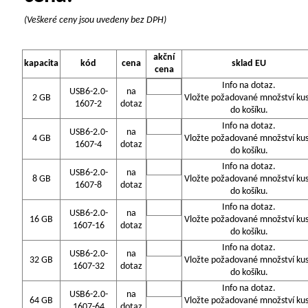
(Veškeré ceny jsou uvedeny bez DPH)
akční
kapacita
kód
cena
sklad EU
cena
Info na dotaz.
USB6-2.0-
na
2 GB
Vložte požadované množství ku
1607-2
dotaz
do košíku.
Info na dotaz.
USB6-2.0-
na
4 GB
Vložte požadované množství ku
1607-4
dotaz
do košíku.
Info na dotaz.
USB6-2.0-
na
8 GB
Vložte požadované množství ku
1607-8
dotaz
do košíku.
Info na dotaz.
USB6-2.0-
na
16 GB
Vložte požadované množství ku
1607-16
dotaz
do košíku.
Info na dotaz.
USB6-2.0-
na
32 GB
Vložte požadované množství ku
1607-32
dotaz
do košíku.
Info na dotaz.
USB6-2.0-
na
64 GB
Vložte požadované množství ku
1607-64
dotaz