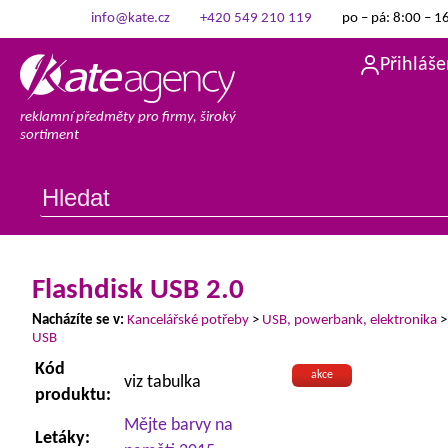
info@kate.cz
+420 549 210 119
po – pá: 8:00 – 1
Přihláše
reklamní předměty pro firmy, široký
sortiment
Flashdisk USB 2.0
Nacházíte se v:
Kancelářské potřeby
>
USB, powerbank, elektronika
USB
Kód
akce
viz tabulka
produktu:
Mějte barvy na
Letáky: