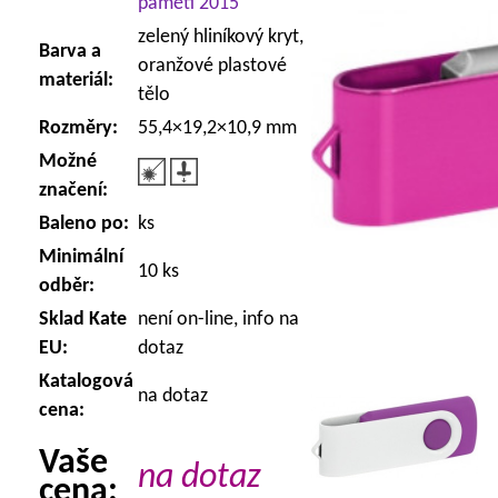
paměti 2015
zelený hliníkový kryt,
Barva a
oranžové plastové
materiál:
tělo
Rozměry:
55,4×19,2×10,9 mm
Možné
značení:
Baleno po:
ks
Minimální
10 ks
odběr:
Sklad Kate
není on-line, info na
EU:
dotaz
Katalogová
na dotaz
cena:
Vaše
na dotaz
cena: