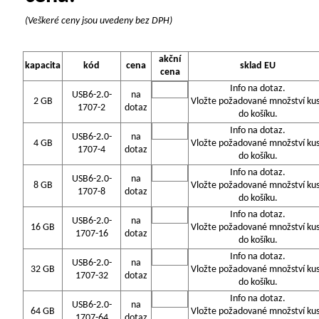
(Veškeré ceny jsou uvedeny bez DPH)
akční
kapacita
kód
cena
sklad EU
cena
Info na dotaz.
USB6-2.0-
na
2 GB
Vložte požadované množství ku
1707-2
dotaz
do košíku.
Info na dotaz.
USB6-2.0-
na
4 GB
Vložte požadované množství ku
1707-4
dotaz
do košíku.
Info na dotaz.
USB6-2.0-
na
8 GB
Vložte požadované množství ku
1707-8
dotaz
do košíku.
Info na dotaz.
USB6-2.0-
na
16 GB
Vložte požadované množství ku
1707-16
dotaz
do košíku.
Info na dotaz.
USB6-2.0-
na
32 GB
Vložte požadované množství ku
1707-32
dotaz
do košíku.
Info na dotaz.
USB6-2.0-
na
64 GB
Vložte požadované množství ku
1707-64
dotaz