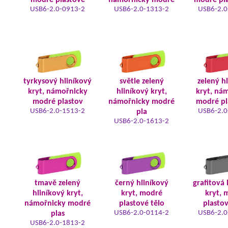
modré plastové
námořnicky modré
modré pla
USB6-2.0-0913-2
USB6-2.0-1313-2
USB6-2.0
tyrkysový hliníkový
světle zelený
zelený h
kryt, námořnicky
hliníkový kryt,
kryt, ná
modré plastov
námořnicky modré
modré pl
USB6-2.0-1513-2
USB6-2.0
pla
USB6-2.0-1613-2
tmavě zelený
černý hliníkový
grafitová 
hliníkový kryt,
kryt, modré
kryt, 
námořnicky modré
plastové tělo
plastov
USB6-2.0-0114-2
USB6-2.0
plas
USB6-2.0-1813-2