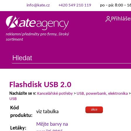
info@kate.cz
+420 549 210 119
po – pá: 8:00 – 1
Přihláše
reklamní předměty pro firmy, široký
sortiment
Flashdisk USB 2.0
Nacházíte se v:
Kancelářské potřeby
>
USB, powerbank, elektronika
USB
Kód
akce
viz tabulka
produktu:
Mějte barvy na
Letáky: