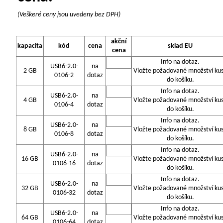
(Veškeré ceny jsou uvedeny bez DPH)
akční
kapacita
kód
cena
sklad EU
cena
Info na dotaz.
USB6-2.0-
na
2 GB
Vložte požadované množství ku
0106-2
dotaz
do košíku.
Info na dotaz.
USB6-2.0-
na
4 GB
Vložte požadované množství ku
0106-4
dotaz
do košíku.
Info na dotaz.
USB6-2.0-
na
8 GB
Vložte požadované množství ku
0106-8
dotaz
do košíku.
Info na dotaz.
USB6-2.0-
na
16 GB
Vložte požadované množství ku
0106-16
dotaz
do košíku.
Info na dotaz.
USB6-2.0-
na
32 GB
Vložte požadované množství ku
0106-32
dotaz
do košíku.
Info na dotaz.
USB6-2.0-
na
64 GB
Vložte požadované množství ku
0106-64
dotaz