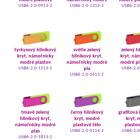
modré plastové
námořnicky modré
modré pla
USB6-2.0-0913-2
USB6-2.0-1313-2
USB6-2.0
tyrkysový hliníkový
světle zelený
zelený h
kryt, námořnicky
hliníkový kryt,
kryt, ná
modré plastov
námořnicky modré
modré pl
USB6-2.0-1513-2
USB6-2.0
pla
USB6-2.0-1613-2
tmavě zelený
černý hliníkový
grafitová 
hliníkový kryt,
kryt, modré
kryt, 
námořnicky modré
plastové tělo
plastov
USB6-2.0-0114-2
USB6-2.0
plas
USB6-2.0-1813-2