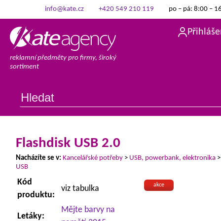
info@kate.cz
+420 549 210 119
po – pá: 8:00 – 1
Přihláše
reklamní předměty pro firmy, široký
sortiment
Flashdisk USB 2.0
Nacházíte se v:
Kancelářské potřeby
>
USB, powerbank, elektronika
USB
Kód
akce
viz tabulka
produktu:
Mějte barvy na
Letáky: