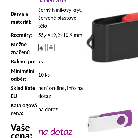
paměti 2015
černý hliníkový kryt,
Barva a
červené plastové
materiál:
tělo
Rozměry:
55,4×19,2×10,9 mm
Možné
značení:
Baleno po:
ks
Minimální
10 ks
odběr:
Sklad Kate
není on-line, info na
EU:
dotaz
Katalogová
na dotaz
cena:
Vaše
na dotaz
cena: