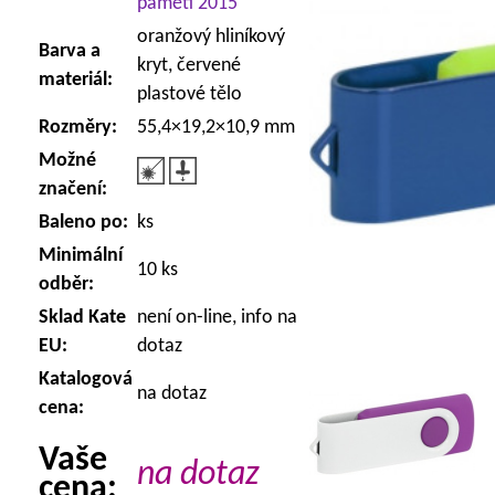
paměti 2015
oranžový hliníkový
Barva a
kryt, červené
materiál:
plastové tělo
Rozměry:
55,4×19,2×10,9 mm
Možné
značení:
Baleno po:
ks
Minimální
10 ks
odběr:
Sklad Kate
není on-line, info na
EU:
dotaz
Katalogová
na dotaz
cena:
Vaše
na dotaz
cena: