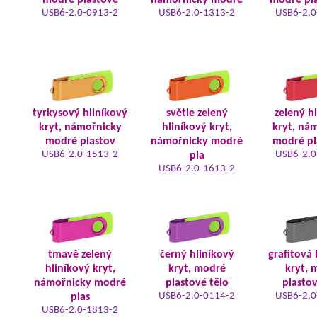
modré plastové
námořnicky modré
modré pla
USB6-2.0-0913-2
USB6-2.0-1313-2
USB6-2.0
tyrkysový hliníkový
světle zelený
zelený h
kryt, námořnicky
hliníkový kryt,
kryt, ná
modré plastov
námořnicky modré
modré pl
USB6-2.0-1513-2
USB6-2.0
pla
USB6-2.0-1613-2
tmavě zelený
černý hliníkový
grafitová 
hliníkový kryt,
kryt, modré
kryt, 
námořnicky modré
plastové tělo
plastov
USB6-2.0-0114-2
USB6-2.0
plas
USB6-2.0-1813-2