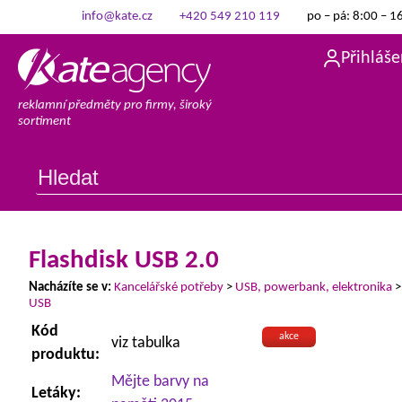
info@kate.cz
+420 549 210 119
po – pá: 8:00 – 1
Přihláše
reklamní předměty pro firmy, široký
sortiment
Flashdisk USB 2.0
Nacházíte se v:
Kancelářské potřeby
>
USB, powerbank, elektronika
USB
Kód
akce
viz tabulka
produktu:
Mějte barvy na
Letáky: