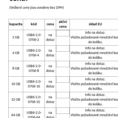
(Veškeré ceny jsou uvedeny bez DPH)
akční
kapacita
kód
cena
sklad EU
cena
Info na dotaz.
USB6-2.0-
na
2 GB
Vložte požadované množství ku
0706-2
dotaz
do košíku.
Info na dotaz.
USB6-2.0-
na
4 GB
Vložte požadované množství ku
0706-4
dotaz
do košíku.
Info na dotaz.
USB6-2.0-
na
8 GB
Vložte požadované množství ku
0706-8
dotaz
do košíku.
Info na dotaz.
USB6-2.0-
na
16 GB
Vložte požadované množství ku
0706-16
dotaz
do košíku.
Info na dotaz.
USB6-2.0-
na
32 GB
Vložte požadované množství ku
0706-32
dotaz
do košíku.
Info na dotaz.
USB6-2.0-
na
64 GB
Vložte požadované množství ku
0706-64
dotaz