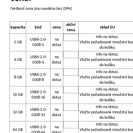
(Veškeré ceny jsou uvedeny bez DPH)
akční
kapacita
kód
cena
sklad EU
cena
Info na dotaz.
USB6-2.0-
na
2 GB
Vložte požadované množství ku
0308-2
dotaz
do košíku.
Info na dotaz.
USB6-2.0-
na
4 GB
Vložte požadované množství ku
0308-4
dotaz
do košíku.
Info na dotaz.
USB6-2.0-
na
8 GB
Vložte požadované množství ku
0308-8
dotaz
do košíku.
Info na dotaz.
USB6-2.0-
na
16 GB
Vložte požadované množství ku
0308-16
dotaz
do košíku.
Info na dotaz.
USB6-2.0-
na
32 GB
Vložte požadované množství ku
0308-32
dotaz
do košíku.
Info na dotaz.
USB6-2.0-
na
64 GB
Vložte požadované množství ku
0308-64
dotaz