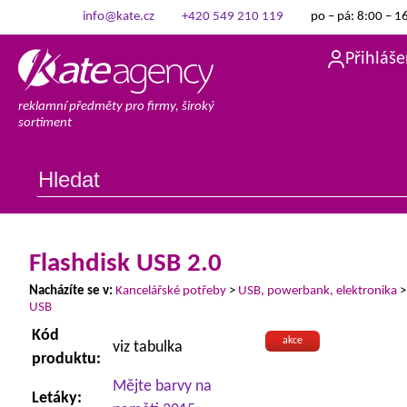
info@kate.cz
+420 549 210 119
po – pá: 8:00 – 1
Přihláše
reklamní předměty pro firmy, široký
sortiment
Flashdisk USB 2.0
Nacházíte se v:
Kancelářské potřeby
>
USB, powerbank, elektronika
USB
Kód
akce
viz tabulka
produktu:
Mějte barvy na
Letáky: