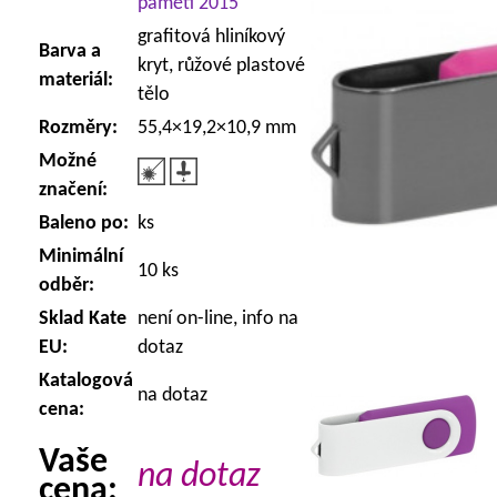
paměti 2015
grafitová hliníkový
Barva a
kryt, růžové plastové
materiál:
tělo
Rozměry:
55,4×19,2×10,9 mm
Možné
značení:
Baleno po:
ks
Minimální
10 ks
odběr:
Sklad Kate
není on-line, info na
EU:
dotaz
Katalogová
na dotaz
cena:
Vaše
na dotaz
cena: