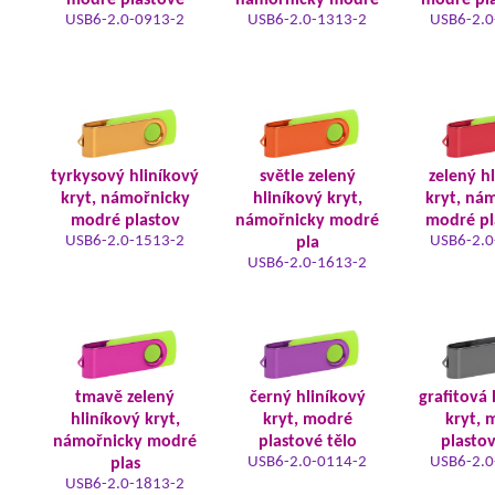
modré plastové
námořnicky modré
modré pla
USB6-2.0-0913-2
USB6-2.0-1313-2
USB6-2.0
tyrkysový hliníkový
světle zelený
zelený h
kryt, námořnicky
hliníkový kryt,
kryt, ná
modré plastov
námořnicky modré
modré pl
USB6-2.0-1513-2
USB6-2.0
pla
USB6-2.0-1613-2
tmavě zelený
černý hliníkový
grafitová 
hliníkový kryt,
kryt, modré
kryt, 
námořnicky modré
plastové tělo
plastov
USB6-2.0-0114-2
USB6-2.0
plas
USB6-2.0-1813-2