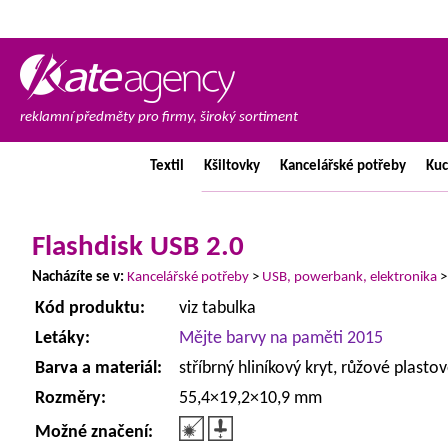
reklamní předměty pro firmy, široký sortiment
Textil
Kšiltovky
Kancelářské
potřeby
Ku
Flashdisk USB 2.0
Nacházíte se v:
Kancelářské potřeby
>
USB, powerbank, elektronika
Kód produktu:
viz tabulka
Letáky:
Mějte barvy na paměti 2015
Barva a materiál:
stříbrný hliníkový kryt, růžové plastov
Rozměry:
55,4×19,2×10,9 mm
Možné značení: