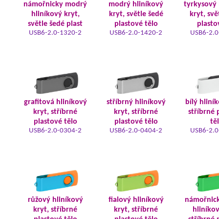
námořnicky modrý
modrý hliníkový
tyrkysový 
hliníkový kryt,
kryt, světle šedé
kryt, svě
světle šedé plast
plastové tělo
plasto
USB6-2.0-1320-2
USB6-2.0-1420-2
USB6-2.0
grafitová hliníkový
stříbrný hliníkový
bílý hliní
kryt, stříbrné
kryt, stříbrné
stříbrné 
plastové tělo
plastové tělo
tě
USB6-2.0-0304-2
USB6-2.0-0404-2
USB6-2.0
růžový hliníkový
fialový hliníkový
námořnic
kryt, stříbrné
kryt, stříbrné
hliníkov