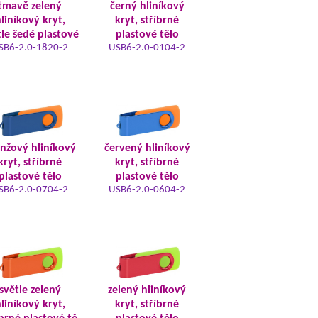
tmavě zelený
černý hliníkový
liníkový kryt,
kryt, stříbrné
tle šedé plastové
plastové tělo
SB6-2.0-1820-2
USB6-2.0-0104-2
nžový hliníkový
červený hliníkový
kryt, stříbrné
kryt, stříbrné
plastové tělo
plastové tělo
SB6-2.0-0704-2
USB6-2.0-0604-2
světle zelený
zelený hliníkový
liníkový kryt,
kryt, stříbrné