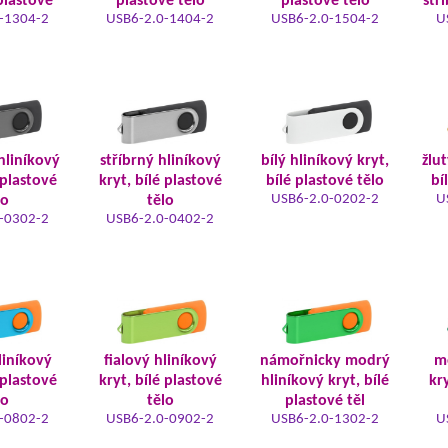
plastové
plastové tělo
plastové tělo
stř
-1304-2
USB6-2.0-1404-2
USB6-2.0-1504-2
U
hliníkový
stříbrný hliníkový
bílý hliníkový kryt,
žlut
 plastové
kryt, bílé plastové
bílé plastové tělo
bí
USB6-2.0-0202-2
U
lo
tělo
-0302-2
USB6-2.0-0402-2
liníkový
fialový hliníkový
námořnicky modrý
m
 plastové
kryt, bílé plastové
hliníkový kryt, bílé
kry
lo
tělo
plastové těl
-0802-2
USB6-2.0-0902-2
USB6-2.0-1302-2
U