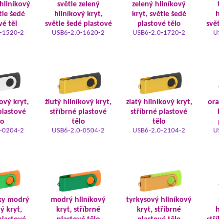
hliníkový
světle zelený
zelený hliníkový
tle šedé
hliníkový kryt,
kryt, světle šedé
h
vé těl
světle šedé plastové
plastové tělo
svě
-1520-2
USB6-2.0-1620-2
USB6-2.0-1720-2
U
kový kryt,
žlutý hliníkový kryt,
zlatý hliníkový kryt,
ora
plastové
stříbrné plastové
stříbrné plastové
lo
tělo
tělo
-0204-2
USB6-2.0-0504-2
USB6-2.0-2104-2
U
ky modrý
modrý hliníkový
tyrkysový hliníkový
ý kryt,
kryt, stříbrné
kryt, stříbrné
h