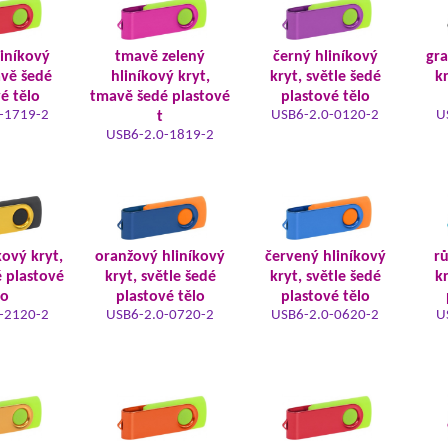
liníkový
tmavě zelený
černý hliníkový
gra
avě šedé
hliníkový kryt,
kryt, světle šedé
kr
é tělo
tmavě šedé plastové
plastové tělo
-1719-2
USB6-2.0-0120-2
U
t
USB6-2.0-1819-2
kový kryt,
oranžový hliníkový
červený hliníkový
rů
é plastové
kryt, světle šedé
kryt, světle šedé
kr
lo
plastové tělo
plastové tělo
-2120-2
USB6-2.0-0720-2
USB6-2.0-0620-2
U