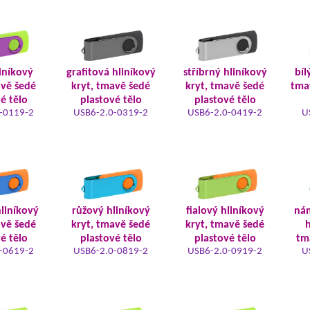
iníkový
grafitová hliníkový
stříbrný hliníkový
bíl
avě šedé
kryt, tmavě šedé
kryt, tmavě šedé
tma
é tělo
plastové tělo
plastové tělo
-0119-2
USB6-2.0-0319-2
USB6-2.0-0419-2
U
liníkový
růžový hliníkový
fialový hliníkový
ná
avě šedé
kryt, tmavě šedé
kryt, tmavě šedé
h
é tělo
plastové tělo
plastové tělo
tm
-0619-2
USB6-2.0-0819-2
USB6-2.0-0919-2
U