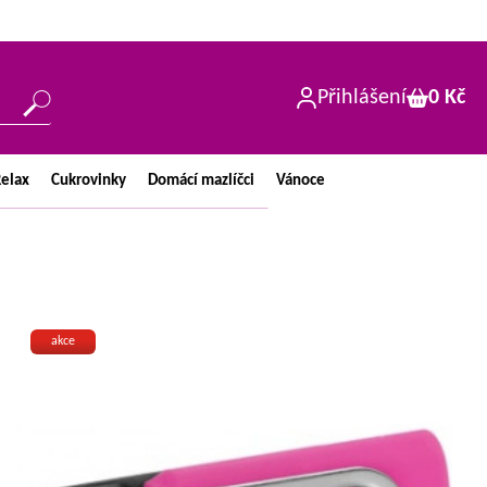
Přihlášení
0 Kč
elax
Cukrovinky
Domácí
mazlíčci
Vánoce
akce