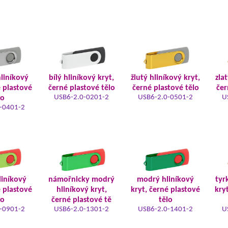
hliníkový
bílý hliníkový kryt,
žlutý hliníkový kryt,
zla
é plastové
černé plastové tělo
černé plastové tělo
čer
USB6-2.0-0201-2
USB6-2.0-0501-2
U
lo
-0401-2
liníkový
námořnicky modrý
modrý hliníkový
tyr
é plastové
hliníkový kryt,
kryt, černé plastové
kry
lo
černé plastové tě
tělo
-0901-2
USB6-2.0-1301-2
USB6-2.0-1401-2
U