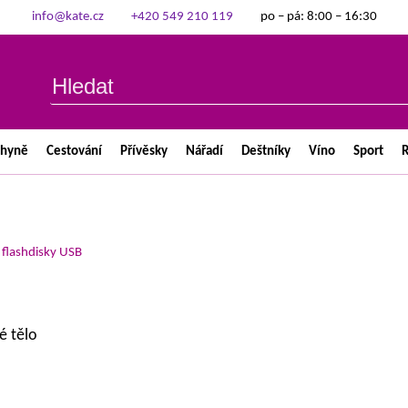
info@kate.cz
+420 549 210 119
po – pá: 8:00 – 16:30
chyně
Cestování
Přívěsky
Nářadí
Deštníky
Víno
Sport
R
>
flashdisky USB
é tělo