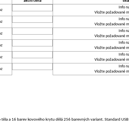
akční cena
skl
Info n
az
Vložte požadované mn
Info n
az
Vložte požadované mn
Info n
az
Vložte požadované mn
Info n
az
Vložte požadované mn
Info n
az
Vložte požadované mn
Info n
az
Vložte požadované mn
 těla a 16 barev kovového krytu dělá 256 barevných variant. Standard US