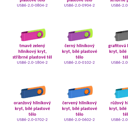
plastové tělo
plastové tělo
stříbrné 
USB6-2.0-0804-2
USB6-2.0-0904-2
USB6-2.0
tmavě zelený
černý hliníkový
grafitová 
hliníkový kryt,
kryt, bílé plastové
kryt, bílé
stříbrné plastové těl
tělo
tě
USB6-2.0-1804-2
USB6-2.0-0102-2
USB6-2.0
oranžový hliníkový
červený hliníkový
růžový h
kryt, bílé plastové
kryt, bílé plastové
kryt, bílé
tělo
tělo
tě
USB6-2.0-0702-2
USB6-2.0-0602-2
USB6-2.0