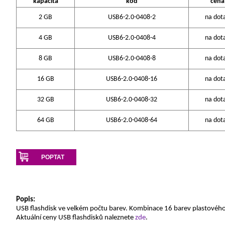
kapacita
kód
cena
2 GB
USB6-2.0-0408-2
na dot
4 GB
USB6-2.0-0408-4
na dot
8 GB
USB6-2.0-0408-8
na dot
16 GB
USB6-2.0-0408-16
na dot
32 GB
USB6-2.0-0408-32
na dot
64 GB
USB6-2.0-0408-64
na dot
POPTAT
Popis:
USB flashdisk ve velkém počtu barev. Kombinace 16 barev plastového
Aktuální ceny USB flashdisků naleznete
zde
.