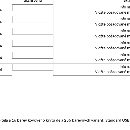
akční cena
skl
Info n
az
Vložte požadované mn
Info n
az
Vložte požadované mn
Info n
az
Vložte požadované mn
Info n
az
Vložte požadované mn
Info n
az
Vložte požadované mn
Info n
az
Vložte požadované mn
 těla a 16 barev kovového krytu dělá 256 barevných variant. Standard US