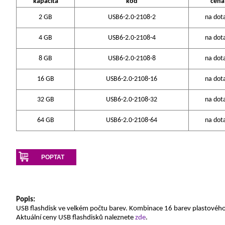
kapacita
kód
cena
2 GB
USB6-2.0-2108-2
na dot
4 GB
USB6-2.0-2108-4
na dot
8 GB
USB6-2.0-2108-8
na dot
16 GB
USB6-2.0-2108-16
na dot
32 GB
USB6-2.0-2108-32
na dot
64 GB
USB6-2.0-2108-64
na dot
POPTAT
Popis:
USB flashdisk ve velkém počtu barev. Kombinace 16 barev plastového
Aktuální ceny USB flashdisků naleznete
zde
.