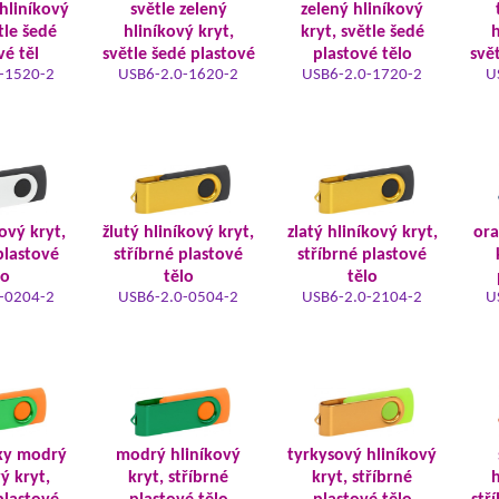
hliníkový
světle zelený
zelený hliníkový
tle šedé
hliníkový kryt,
kryt, světle šedé
h
vé těl
světle šedé plastové
plastové tělo
svě
-1520-2
USB6-2.0-1620-2
USB6-2.0-1720-2
U
kový kryt,
žlutý hliníkový kryt,
zlatý hliníkový kryt,
ora
plastové
stříbrné plastové
stříbrné plastové
lo
tělo
tělo
-0204-2
USB6-2.0-0504-2
USB6-2.0-2104-2
U
ky modrý
modrý hliníkový
tyrkysový hliníkový
ý kryt,
kryt, stříbrné
kryt, stříbrné
h