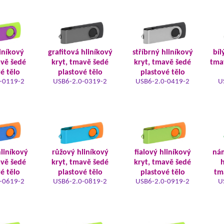
iníkový
grafitová hliníkový
stříbrný hliníkový
bíl
avě šedé
kryt, tmavě šedé
kryt, tmavě šedé
tma
é tělo
plastové tělo
plastové tělo
-0119-2
USB6-2.0-0319-2
USB6-2.0-0419-2
U
liníkový
růžový hliníkový
fialový hliníkový
ná
avě šedé
kryt, tmavě šedé
kryt, tmavě šedé
h
é tělo
plastové tělo
plastové tělo
tm
-0619-2
USB6-2.0-0819-2
USB6-2.0-0919-2
U