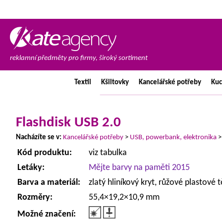
reklamní předměty pro firmy, široký sortiment
Textil
Kšiltovky
Kancelářské
potřeby
Ku
Flashdisk USB 2.0
Nacházíte se v:
Kancelářské potřeby
>
USB, powerbank, elektronika
Kód produktu:
viz tabulka
Letáky:
Mějte barvy na paměti 2015
Barva a materiál:
zlatý hliníkový kryt, růžové plastové t
Rozměry:
55,4×19,2×10,9 mm
Možné značení: