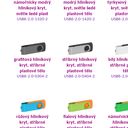
námořnicky modrý
modrý hliníkový
tyrkysový 
hliníkový kryt,
kryt, světle šedé
kryt, svě
světle šedé plast
plastové tělo
plasto
USB6-2.0-1320-2
USB6-2.0-1420-2
USB6-2.0
grafitová hliníkový
stříbrný hliníkový
bílý hliní
kryt, stříbrné
kryt, stříbrné
stříbrné 
plastové tělo
plastové tělo
tě
USB6-2.0-0304-2
USB6-2.0-0404-2
USB6-2.0
růžový hliníkový
fialový hliníkový
námořnic
kryt, stříbrné
kryt, stříbrné
hliníkov