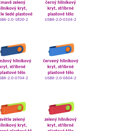
tmavě zelený
černý hliníkový
liníkový kryt,
kryt, stříbrné
tle šedé plastové
plastové tělo
SB6-2.0-1820-2
USB6-2.0-0104-2
nžový hliníkový
červený hliníkový
kryt, stříbrné
kryt, stříbrné
plastové tělo
plastové tělo
SB6-2.0-0704-2
USB6-2.0-0604-2
světle zelený
zelený hliníkový
liníkový kryt,
kryt, stříbrné