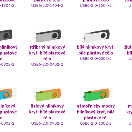
plastové
plastové tělo
plastové tělo
stř
-1304-2
USB6-2.0-1404-2
USB6-2.0-1504-2
U
hliníkový
stříbrný hliníkový
bílý hliníkový kryt,
žlut
 plastové
kryt, bílé plastové
bílé plastové tělo
bí
USB6-2.0-0202-2
U
lo
tělo
-0302-2
USB6-2.0-0402-2
liníkový
fialový hliníkový
námořnicky modrý
m
 plastové
kryt, bílé plastové
hliníkový kryt, bílé
kry
lo
tělo
plastové těl
-0802-2
USB6-2.0-0902-2
USB6-2.0-1302-2
U