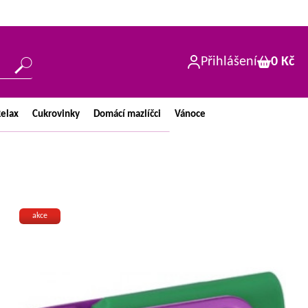
Přihlášení
0 Kč
elax
Cukrovinky
Domácí
mazlíčci
Vánoce
akce