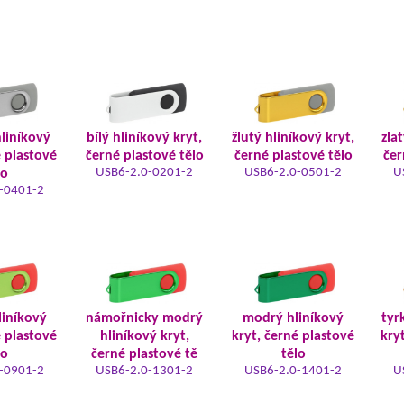
hliníkový
bílý hliníkový kryt,
žlutý hliníkový kryt,
zla
é plastové
černé plastové tělo
černé plastové tělo
čer
USB6-2.0-0201-2
USB6-2.0-0501-2
U
lo
-0401-2
liníkový
námořnicky modrý
modrý hliníkový
tyr
é plastové
hliníkový kryt,
kryt, černé plastové
kry
lo
černé plastové tě
tělo
-0901-2
USB6-2.0-1301-2
USB6-2.0-1401-2
U