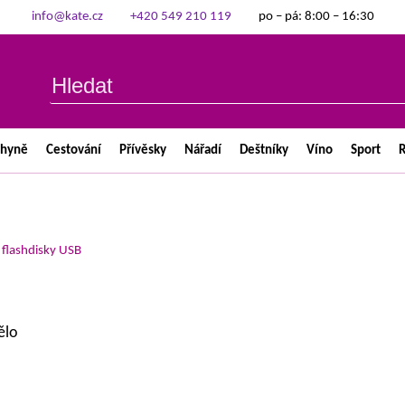
info@kate.cz
+420 549 210 119
po – pá: 8:00 – 16:30
chyně
Cestování
Přívěsky
Nářadí
Deštníky
Víno
Sport
R
>
flashdisky USB
ělo