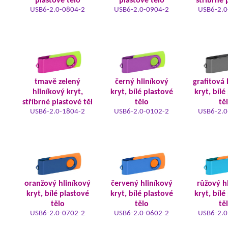
plastové tělo
plastové tělo
stříbrné 
USB6-2.0-0804-2
USB6-2.0-0904-2
USB6-2.0
tmavě zelený
černý hliníkový
grafitová 
hliníkový kryt,
kryt, bílé plastové
kryt, bílé
stříbrné plastové těl
tělo
tě
USB6-2.0-1804-2
USB6-2.0-0102-2
USB6-2.0
oranžový hliníkový
červený hliníkový
růžový h
kryt, bílé plastové
kryt, bílé plastové
kryt, bílé
tělo
tělo
tě
USB6-2.0-0702-2
USB6-2.0-0602-2
USB6-2.0