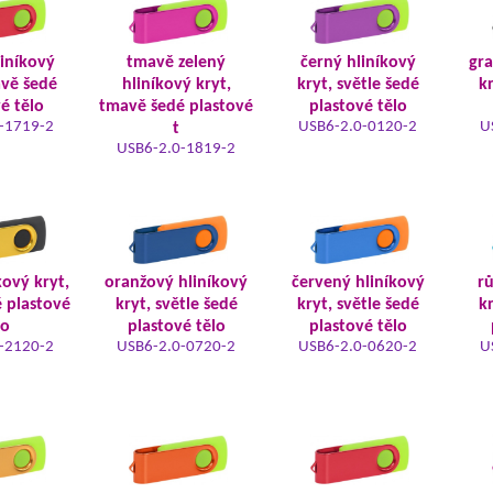
liníkový
tmavě zelený
černý hliníkový
gra
avě šedé
hliníkový kryt,
kryt, světle šedé
kr
é tělo
tmavě šedé plastové
plastové tělo
-1719-2
USB6-2.0-0120-2
U
t
USB6-2.0-1819-2
kový kryt,
oranžový hliníkový
červený hliníkový
rů
é plastové
kryt, světle šedé
kryt, světle šedé
kr
lo
plastové tělo
plastové tělo
-2120-2
USB6-2.0-0720-2
USB6-2.0-0620-2
U