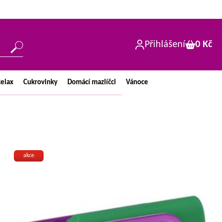
Přihlášení
0 Kč
elax
Cukrovinky
Domácí
mazlíčci
Vánoce
akce