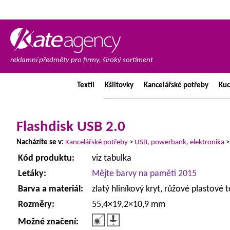
reklamní předměty pro firmy, široký sortiment
Textil
Kšiltovky
Kancelářské
potřeby
Ku
Flashdisk USB 2.0
Nacházíte se v:
Kancelářské potřeby
>
USB, powerbank, elektronika
Kód produktu:
viz tabulka
Letáky:
Mějte barvy na paměti 2015
Barva a materiál:
zlatý hliníkový kryt, růžové plastové t
Rozměry:
55,4×19,2×10,9 mm
Možné značení: