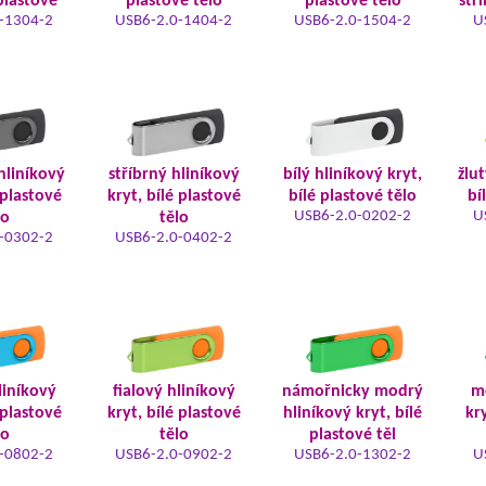
plastové
plastové tělo
plastové tělo
stř
-1304-2
USB6-2.0-1404-2
USB6-2.0-1504-2
U
hliníkový
stříbrný hliníkový
bílý hliníkový kryt,
žlut
 plastové
kryt, bílé plastové
bílé plastové tělo
bí
USB6-2.0-0202-2
U
lo
tělo
-0302-2
USB6-2.0-0402-2
liníkový
fialový hliníkový
námořnicky modrý
m
 plastové
kryt, bílé plastové
hliníkový kryt, bílé
kry
lo
tělo
plastové těl
-0802-2
USB6-2.0-0902-2
USB6-2.0-1302-2
U