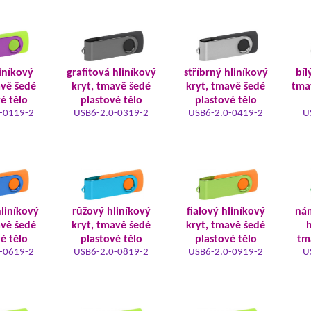
iníkový
grafitová hliníkový
stříbrný hliníkový
bíl
avě šedé
kryt, tmavě šedé
kryt, tmavě šedé
tma
é tělo
plastové tělo
plastové tělo
-0119-2
USB6-2.0-0319-2
USB6-2.0-0419-2
U
liníkový
růžový hliníkový
fialový hliníkový
ná
avě šedé
kryt, tmavě šedé
kryt, tmavě šedé
h
é tělo
plastové tělo
plastové tělo
tm
-0619-2
USB6-2.0-0819-2
USB6-2.0-0919-2
U