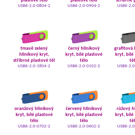
plastové tělo
plastové tělo
stříbrné 
USB6-2.0-0804-2
USB6-2.0-0904-2
USB6-2.0
tmavě zelený
černý hliníkový
grafitová 
hliníkový kryt,
kryt, bílé plastové
kryt, bílé
stříbrné plastové těl
tělo
tě
USB6-2.0-1804-2
USB6-2.0-0102-2
USB6-2.0
oranžový hliníkový
červený hliníkový
růžový h
kryt, bílé plastové
kryt, bílé plastové
kryt, bílé
tělo
tělo
tě
USB6-2.0-0702-2
USB6-2.0-0602-2
USB6-2.0