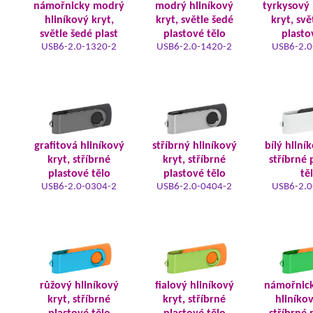
námořnicky modrý
modrý hliníkový
tyrkysový 
hliníkový kryt,
kryt, světle šedé
kryt, svě
světle šedé plast
plastové tělo
plasto
USB6-2.0-1320-2
USB6-2.0-1420-2
USB6-2.0
grafitová hliníkový
stříbrný hliníkový
bílý hliní
kryt, stříbrné
kryt, stříbrné
stříbrné 
plastové tělo
plastové tělo
tě
USB6-2.0-0304-2
USB6-2.0-0404-2
USB6-2.0
růžový hliníkový
fialový hliníkový
námořnic
kryt, stříbrné
kryt, stříbrné
hliníkov