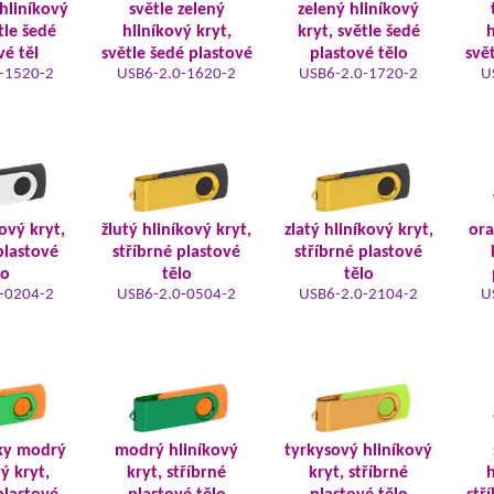
hliníkový
světle zelený
zelený hliníkový
tle šedé
hliníkový kryt,
kryt, světle šedé
h
vé těl
světle šedé plastové
plastové tělo
svě
-1520-2
USB6-2.0-1620-2
USB6-2.0-1720-2
U
kový kryt,
žlutý hliníkový kryt,
zlatý hliníkový kryt,
ora
plastové
stříbrné plastové
stříbrné plastové
lo
tělo
tělo
-0204-2
USB6-2.0-0504-2
USB6-2.0-2104-2
U
ky modrý
modrý hliníkový
tyrkysový hliníkový
ý kryt,
kryt, stříbrné
kryt, stříbrné
h