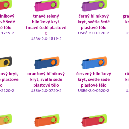
liníkový
tmavě zelený
černý hliníkový
gra
avě šedé
hliníkový kryt,
kryt, světle šedé
kr
é tělo
tmavě šedé plastové
plastové tělo
-1719-2
USB6-2.0-0120-2
U
t
USB6-2.0-1819-2
kový kryt,
oranžový hliníkový
červený hliníkový
rů
é plastové
kryt, světle šedé
kryt, světle šedé
kr
lo
plastové tělo
plastové tělo
-2120-2
USB6-2.0-0720-2
USB6-2.0-0620-2
U