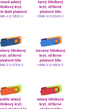
tmavě zelený
černý hliníkový
liníkový kryt,
kryt, stříbrné
tle šedé plastové
plastové tělo
SB6-2.0-1820-2
USB6-2.0-0104-2
nžový hliníkový
červený hliníkový
kryt, stříbrné
kryt, stříbrné
plastové tělo
plastové tělo
SB6-2.0-0704-2
USB6-2.0-0604-2
světle zelený
zelený hliníkový
liníkový kryt,
kryt, stříbrné