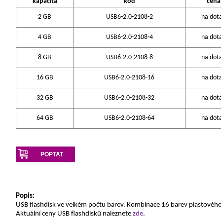
kapacita
kód
cena
2 GB
USB6-2.0-2108-2
na dot
4 GB
USB6-2.0-2108-4
na dot
8 GB
USB6-2.0-2108-8
na dot
16 GB
USB6-2.0-2108-16
na dot
32 GB
USB6-2.0-2108-32
na dot
64 GB
USB6-2.0-2108-64
na dot
POPTAT
Popis:
USB flashdisk ve velkém počtu barev. Kombinace 16 barev plastového
Aktuální ceny USB flashdisků naleznete
zde
.