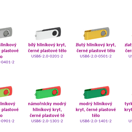
hliníkový
bílý hliníkový kryt,
žlutý hliníkový kryt,
zla
é plastové
černé plastové tělo
černé plastové tělo
čer
USB6-2.0-0201-2
USB6-2.0-0501-2
U
lo
-0401-2
liníkový
námořnicky modrý
modrý hliníkový
tyr
é plastové
hliníkový kryt,
kryt, černé plastové
kry
lo
černé plastové tě
tělo
-0901-2
USB6-2.0-1301-2
USB6-2.0-1401-2
U