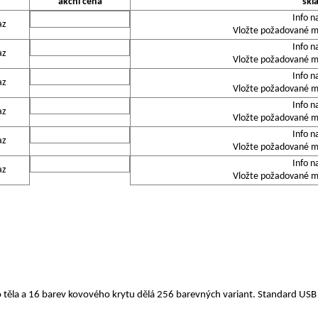
akční cena
skl
Info n
az
Vložte požadované mn
Info n
az
Vložte požadované mn
Info n
az
Vložte požadované mn
Info n
az
Vložte požadované mn
Info n
az
Vložte požadované mn
Info n
az
Vložte požadované mn
 těla a 16 barev kovového krytu dělá 256 barevných variant. Standard US