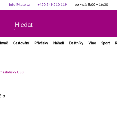
info@kate.cz
+420 549 210 119
po – pá: 8:00 – 16:30
chyně
Cestování
Přívěsky
Nářadí
Deštníky
Víno
Sport
R
>
flashdisky USB
ělo